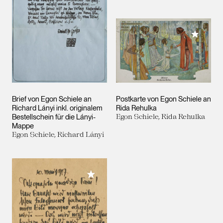
Meiner 
Brief von Egon Schiele an
Postkarte von Egon Schiele an
Richard Lányi inkl. originalem
Rida Rehulka
Bestellschein für die Lányi-
Egon Schiele, Rida Rehulka
Mappe
Egon Schiele, Richard Lányi
Meiner Sammlung hinzufügen