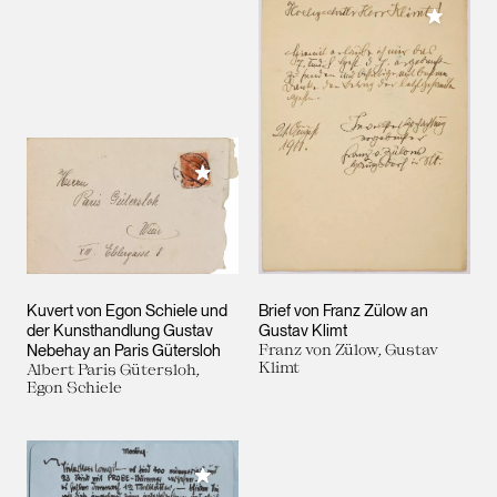
Meiner 
Meiner Sammlung hinzufügen
Kuvert von Egon Schiele und
Brief von Franz Zülow an
der Kunsthandlung Gustav
Gustav Klimt
Nebehay an Paris Gütersloh
Franz von Zülow, Gustav
Klimt
Albert Paris Gütersloh,
Egon Schiele
Meiner Sammlung hinzufügen