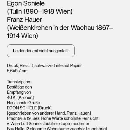
Künstler*innen
Egon Schiele
Leopold Museum,
Leopo
Wien
Wien
(Tulln 1890–1918 Wien)
Franz Hauer
(Weißenkirchen in der Wachau 1867–
1914 Wien)
Leider derzeit nicht ausgestellt
Druck, Bleistift, schwarze Tinte auf Papier
5,6×9,7 cm
Transkription:
Bestätige den
Empfang von
40 K. [Kronen]
Herzlichste Grüße
EGON SCHIELE [Druck]
[geschrieben von anderer Hand, Franz Hauer:]
Prachtvilla 19. Bez. Hohe Warte schönste Fernsicht
v. Wien Luft Sonne staubfreie Lage, moderner
Bau Halle 12 elegante Wohnräume zugehör [zugehörig]