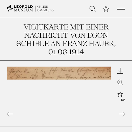
Open 
Meine Sammlu
ONLINE
Suche
SAMMLUNG
VISITKARTE MIT EINER
NACHRICHT VON EGON
SCHIELE AN FRANZ HAUER
,
01.06.1914
Downl
Zoom
Star
1
/
2