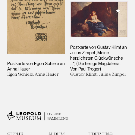
Meiner 
Postkarte von Gustav Klimt an
Julius Zimpel „Meine
herzlichsten Glückwünsche
Postkarte von Egon Schiele an
…“, (Die heilige Magdalena.
Anna Hauer
Von Paul Troger)
Egon Schiele, Anna Hauer
Gustav Klimt, Julius Zimpel
ONLINE
SAMMLUNG
SUCHE
ALBUM
ÜBER UNS