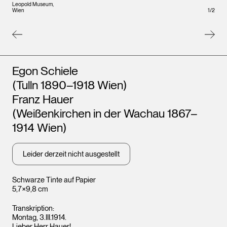
Leopold Museum,
Leopo
Wien
1
/
2
Wien
Künstler*innen
Egon Schiele
(Tulln 1890–1918 Wien)
Franz Hauer
(Weißenkirchen in der Wachau 1867–
1914 Wien)
Leider derzeit nicht ausgestellt
Schwarze Tinte auf Papier
5,7×9,8 cm
Transkription:
Montag, 3.III.1914.
Lieber Herr Hauer!