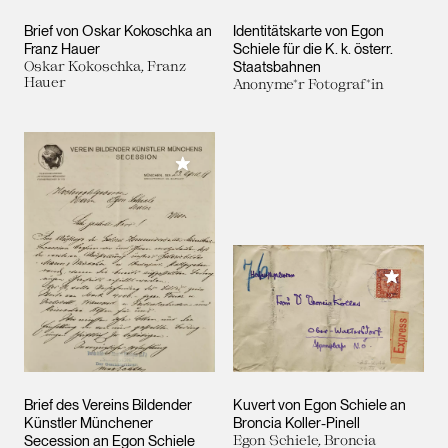
Brief von Oskar Kokoschka an
Identitätskarte von Egon
Franz Hauer
Schiele für die K. k. österr.
Oskar Kokoschka, Franz
Staatsbahnen
Hauer
Anonyme*r Fotograf*in
Meiner Sammlung hinzufügen
Meiner 
Brief des Vereins Bildender
Kuvert von Egon Schiele an
Künstler Münchener
Broncia Koller-Pinell
Secession an Egon Schiele
Egon Schiele, Broncia