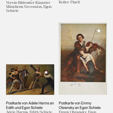
Koller-Pinell
Verein Bildender Künstler
Münchens Secession, Egon
Schiele
Meiner 
Meiner Sammlung hinzufügen
Postkarte von Adele Harms an
Postkarte von Emmy
Edith und Egon Schiele
Obransky an Egon Schiele
Adele Harms, Edith Schiele,
Emmy Obransky, Egon