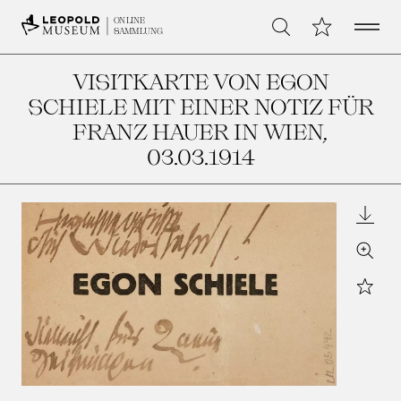
Open 
Meine Sammlu
ONLINE
Suche
SAMMLUNG
VISITKARTE VON EGON
SCHIELE MIT EINER NOTIZ FÜR
FRANZ HAUER IN WIEN
,
03.03.1914
Downl
Zoom
Star