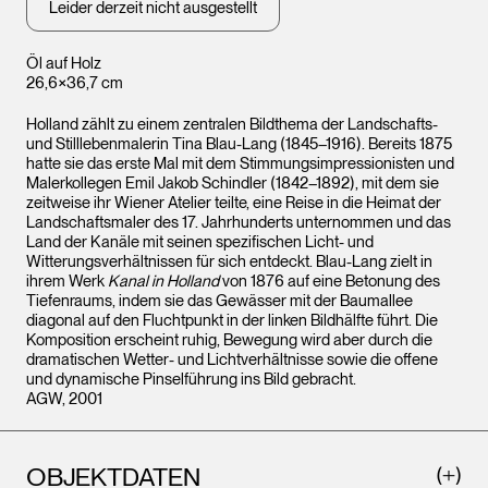
Leider derzeit nicht ausgestellt
Öl auf Holz
26,6×36,7 cm
Holland zählt zu einem zentralen Bildthema der Landschafts-
und Stilllebenmalerin Tina Blau-Lang (1845–1916). Bereits 1875
hatte sie das erste Mal mit dem Stimmungsimpressionisten und
Malerkollegen Emil Jakob Schindler (1842–1892), mit dem sie
zeitweise ihr Wiener Atelier teilte, eine Reise in die Heimat der
Landschaftsmaler des 17. Jahrhunderts unternommen und das
Land der Kanäle mit seinen spezifischen Licht- und
Witterungsverhältnissen für sich entdeckt. Blau-Lang zielt in
ihrem Werk
Kanal in Holland
von 1876 auf eine Betonung des
Tiefenraums, indem sie das Gewässer mit der Baumallee
diagonal auf den Fluchtpunkt in der linken Bildhälfte führt. Die
Komposition erscheint ruhig, Bewegung wird aber durch die
dramatischen Wetter- und Lichtverhältnisse sowie die offene
und dynamische Pinselführung ins Bild gebracht.
AGW, 2001
OBJEKTDATEN