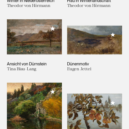
Winter in Niederösterreich
Frau in Winterlandschaft
Theodor von Hörmann
Theodor von Hörmann
Meiner Sammlung hinzufügen
Meiner 
Ansicht von Dürnstein
Dünenmotiv
Tina Blau-Lang
Eugen Jettel
Meiner Sammlung hinzufügen
Meiner 