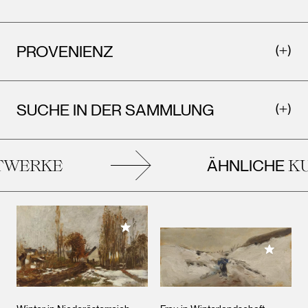
PROVENIENZ
SUCHE IN DER SAMMLUNG
ÄHNLICHE
WERKE
KU
Meiner Sammlung hinzufügen
Meiner 