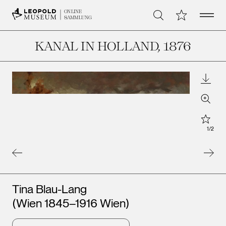
Open 
Meine Sammlu
ONLINE
Suche
SAMMLUNG
KANAL IN HOLLAND
, 1876
Downl
Zoom
Star
1
/
2
Künstler*innen
Tina Blau-Lang
(Wien 1845–1916 Wien)
Leopold Museum,
Leopo
Wien
Wien