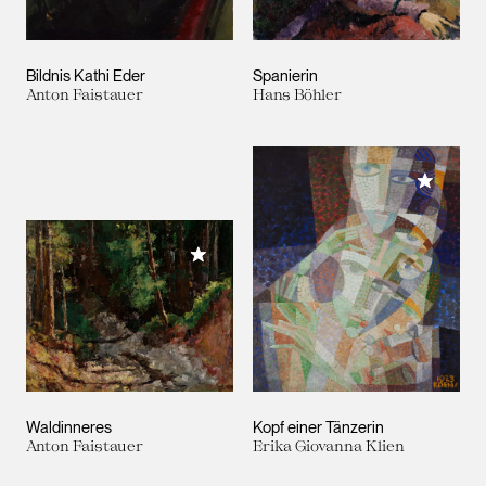
Bildnis Kathi Eder
Spanierin
Anton Faistauer
Hans Böhler
Meiner 
Meiner Sammlung hinzufügen
Waldinneres
Kopf einer Tänzerin
Anton Faistauer
Erika Giovanna Klien