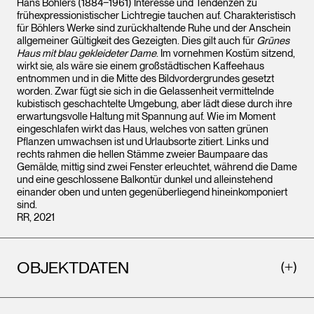
Hans Böhlers (1884‒1961) Interesse und Tendenzen zu
frühexpressionistischer Lichtregie tauchen auf. Charakteristisch
für Böhlers Werke sind zurückhaltende Ruhe und der Anschein
allgemeiner Gültigkeit des Gezeigten. Dies gilt auch für
Grünes
Haus mit blau gekleideter Dame
. Im vornehmen Kostüm sitzend,
wirkt sie, als wäre sie einem großstädtischen Kaffeehaus
entnommen und in die Mitte des Bildvordergrundes gesetzt
worden. Zwar fügt sie sich in die Gelassenheit vermittelnde
kubistisch geschachtelte Umgebung, aber lädt diese durch ihre
erwartungsvolle Haltung mit Spannung auf. Wie im Moment
eingeschlafen wirkt das Haus, welches von satten grünen
Pflanzen umwachsen ist und Urlaubsorte zitiert. Links und
rechts rahmen die hellen Stämme zweier Baumpaare das
Gemälde, mittig sind zwei Fenster erleuchtet, während die Dame
und eine geschlossene Balkontür dunkel und alleinstehend
einander oben und unten gegenüberliegend hineinkomponiert
sind.
RR, 2021
OBJEKTDATEN