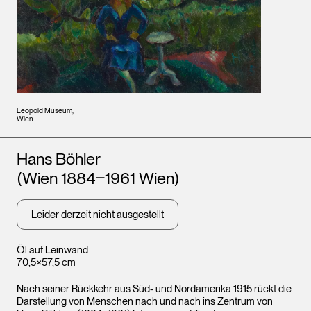
Leopold Museum,
Wien
Künstler*innen
Hans Böhler
(Wien 1884‒1961 Wien)
Leider derzeit nicht ausgestellt
Öl auf Leinwand
70,5×57,5 cm
Nach seiner Rückkehr aus Süd- und Nordamerika 1915 rückt die
Darstellung von Menschen nach und nach ins Zentrum von