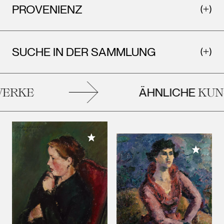
PROVENIENZ
SUCHE IN DER SAMMLUNG
ÄHNLICHE
RKE
KUNS
Meiner Sammlung hinzufügen
Meiner 