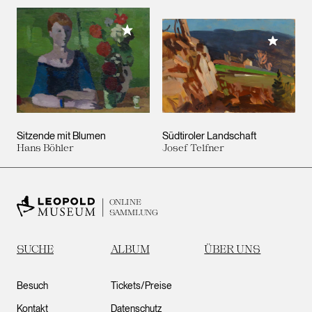
Meiner Sammlung hinzufügen
Meiner 
Sitzende mit Blumen
Südtiroler Landschaft
Hans Böhler
Josef Telfner
ONLINE
SAMMLUNG
SUCHE
ALBUM
ÜBER UNS
Besuch
Tickets/Preise
Kontakt
Datenschutz