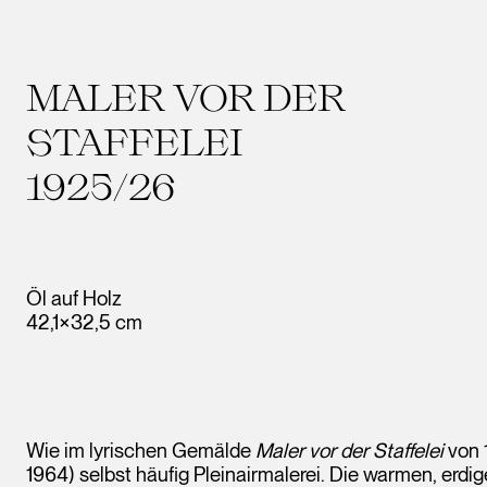
MALER VOR DER
STAFFELEI
1925/26
Öl auf Holz
42,1×32,5 cm
Wie im lyrischen Gemälde
Maler vor der Staffelei
von 
1964) selbst häufig Pleinairmalerei. Die warmen, erd