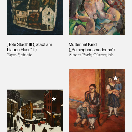
„Tote Stadt“ III („Stadt am
Mutter mit Kind
blauen Fluss“ III)
(„Reininghausmadonna“)
Egon Schiele
Albert Paris Gütersloh
Meiner 
Meiner Sammlung hinzufügen