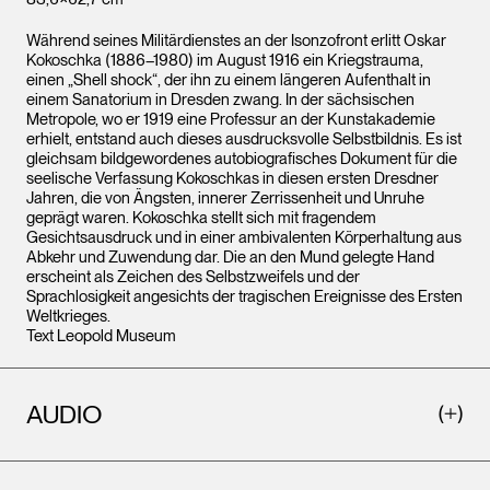
Während seines Militärdienstes an der Isonzofront erlitt Oskar
Kokoschka (1886–1980) im August 1916 ein Kriegstrauma,
einen „Shell shock“, der ihn zu einem längeren Aufenthalt in
einem Sanatorium in Dresden zwang. In der sächsischen
Metropole, wo er 1919 eine Professur an der Kunstakademie
erhielt, entstand auch dieses ausdrucksvolle Selbstbildnis. Es ist
gleichsam bildgewordenes autobiografisches Dokument für die
seelische Verfassung Kokoschkas in diesen ersten Dresdner
Jahren, die von Ängsten, innerer Zerrissenheit und Unruhe
geprägt waren. Kokoschka stellt sich mit fragendem
Gesichtsausdruck und in einer ambivalenten Körperhaltung aus
Abkehr und Zuwendung dar. Die an den Mund gelegte Hand
erscheint als Zeichen des Selbstzweifels und der
Sprachlosigkeit angesichts der tragischen Ereignisse des Ersten
Weltkrieges.
Text Leopold Museum
AUDIO