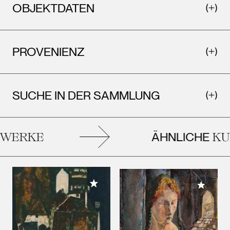
OBJEKTDATEN
PROVENIENZ
SUCHE IN DER SAMMLUNG
ÄHNLICHE
ERKE
KUN
Meiner Sammlung hinzufügen
Meiner 