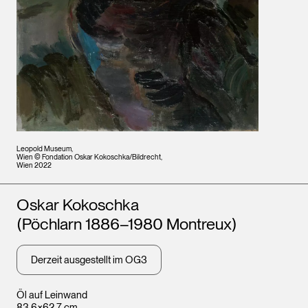
Leopold Museum,
Wien © Fondation Oskar Kokoschka/Bildrecht,
Wien 2022
Künstler*innen
Oskar Kokoschka
(Pöchlarn 1886–1980 Montreux)
Derzeit ausgestellt im OG3
Öl auf Leinwand
83,6×62,7 cm