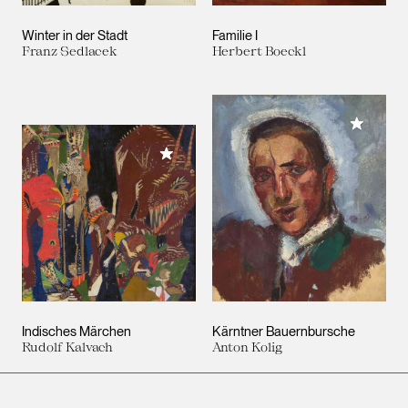
Winter in der Stadt
Familie I
Franz Sedlacek
Herbert Boeckl
Meiner 
Meiner Sammlung hinzufügen
Indisches Märchen
Kärntner Bauernbursche
Rudolf Kalvach
Anton Kolig