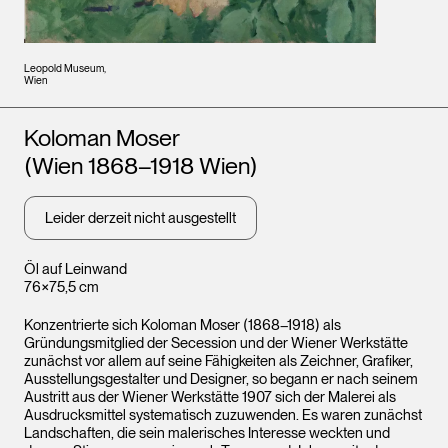
Leopold Museum,
Wien
Künstler*innen
Koloman Moser
(Wien 1868–1918 Wien)
Leider derzeit nicht ausgestellt
Öl auf Leinwand
76×75,5 cm
Konzentrierte sich Koloman Moser (1868–1918) als
Gründungsmitglied der Secession und der Wiener Werkstätte
zunächst vor allem auf seine Fähigkeiten als Zeichner, Grafiker,
Ausstellungsgestalter und Designer, so begann er nach seinem
Austritt aus der Wiener Werkstätte 1907 sich der Malerei als
Ausdrucksmittel systematisch zuzuwenden. Es waren zunächst
Landschaften, die sein malerisches Interesse weckten und