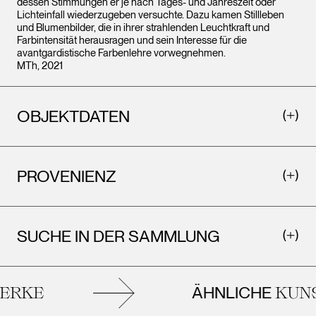
dessen Stimmungen er je nach Tages- und Jahreszeit oder
Lichteinfall wiederzugeben versuchte. Dazu kamen Stillleben
und Blumenbilder, die in ihrer strahlenden Leuchtkraft und
Farbintensität herausragen und sein Interesse für die
avantgardistische Farbenlehre vorwegnehmen.
MTh, 2021
OBJEKTDATEN
PROVENIENZ
SUCHE IN DER SAMMLUNG
ÄHNLICHE
RKE
KUNS