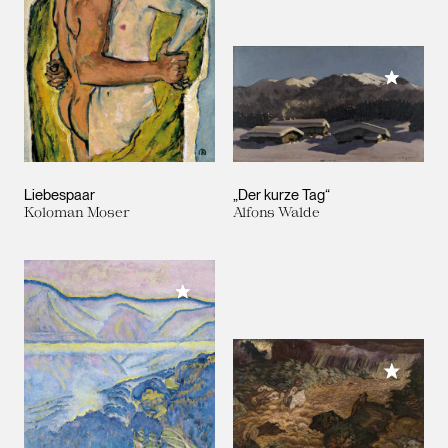
Meiner 
Liebespaar
„Der kurze Tag“
Koloman Moser
Alfons Walde
Meiner Sammlung hinzufügen
Meiner 