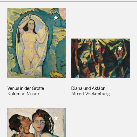
Meiner Sammlung hinzufügen
Meiner 
Venus in der Grotte
Diana und Aktäon
Koloman Moser
Alfred Wickenburg
Meiner Sammlung hinzufügen