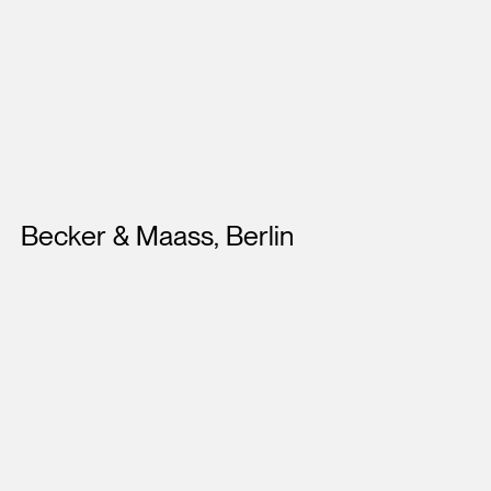
Künstler*innen
Becker & Maass, Berlin