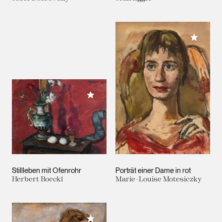
Meiner 
Meiner Sammlung hinzufügen
Stillleben mit Ofenrohr
Porträt einer Dame in rot
Herbert Boeckl
Marie-Louise Motesiczky
Meiner Sammlung hinzufügen