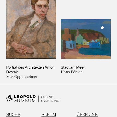
Meiner 
Porträt des Architekten Anton
Stadt am Meer
Dvořák
Hans Böhler
Max Oppenheimer
ONLINE
SAMMLUNG
SUCHE
ALBUM
ÜBER UNS