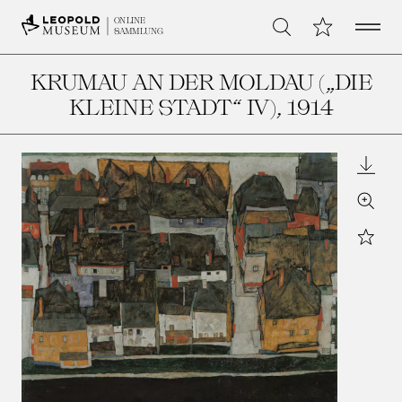
Open 
Meine Sammlu
ONLINE
Suche
SAMMLUNG
KRUMAU AN DER MOLDAU („DIE
KLEINE STADT“ IV)
, 1914
Downl
Zoom
Star