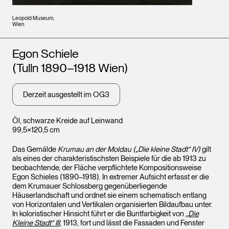
Leopold Museum,
Wien
Künstler*innen
Egon Schiele
(Tulln 1890–1918 Wien)
Derzeit ausgestellt im OG3
Öl, schwarze Kreide auf Leinwand
99,5×120,5 cm
Das Gemälde
Krumau an der Moldau („Die kleine Stadt“ IV)
gilt
als eines der charakteristischsten Beispiele für die ab 1913 zu
beobachtende, der Fläche verpflichtete Kompositionsweise
Egon Schieles (1890–1918). In extremer Aufsicht erfasst er die
dem Krumauer Schlossberg gegenüberliegende
Häuserlandschaft und ordnet sie einem schematisch entlang
von Horizontalen und Vertikalen organisierten Bildaufbau unter.
In koloristischer Hinsicht führt er die Buntfarbigkeit von
„Die
Kleine Stadt“ III
, 1913, fort und lässt die Fassaden und Fenster