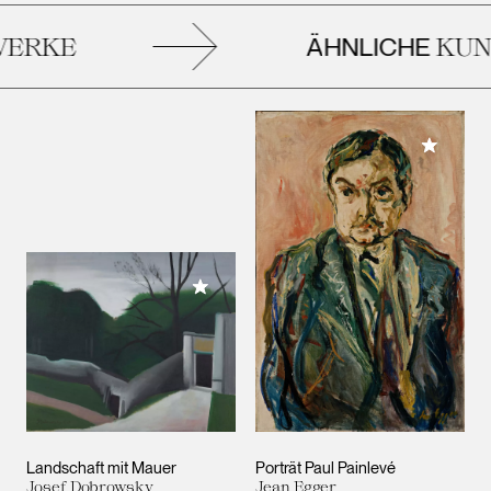
ÄHNLICHE
RKE
KUNS
Meiner 
Meiner Sammlung hinzufügen
Landschaft mit Mauer
Porträt Paul Painlevé
Josef Dobrowsky
Jean Egger