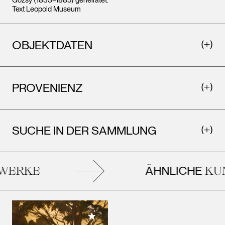
Text Leopold Museum
OBJEKTDATEN
PROVENIENZ
SUCHE IN DER SAMMLUNG
ÄHNLICHE
ERKE
KUN
Meiner Sammlung hinzufügen