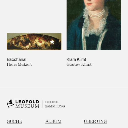
Meiner Sammlung hinzufügen
Bacchanal
Klara Klimt
Hans Makart
Gustav Klimt
ONLINE
SAMMLUNG
SUCHE
ALBUM
ÜBER UNS