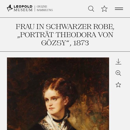
Open 
Meine Sammlu
ONLINE
Suche
SAMMLUNG
FRAU IN SCHWARZER ROBE,
„PORTRÄT THEODORA VON
GÖZSY“
, 1873
Downl
Zoom
Star