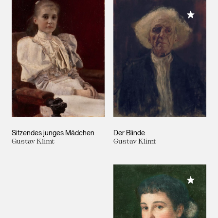
Meiner 
Sitzendes junges Mädchen
Der Blinde
Gustav Klimt
Gustav Klimt
Meiner 