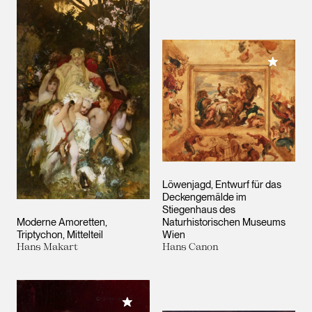
Meiner 
Löwenjagd, Entwurf für das
Deckengemälde im
Stiegenhaus des
Moderne Amoretten,
Naturhistorischen Museums
Triptychon, Mittelteil
Wien
Hans Makart
Hans Canon
Meiner Sammlung hinzufügen