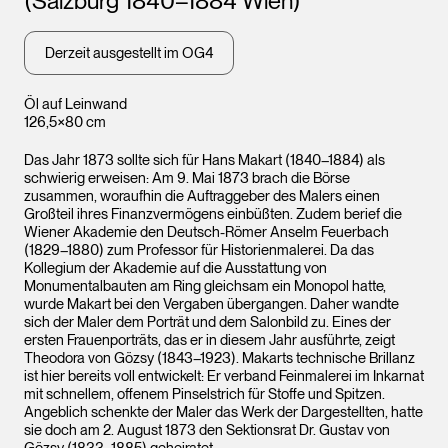
(Salzburg 1840–1884 Wien)
Derzeit ausgestellt im OG4
Öl auf Leinwand
126,5×80 cm
Das Jahr 1873 sollte sich für Hans Makart (1840–1884) als
schwierig erweisen: Am 9. Mai 1873 brach die Börse
zusammen, woraufhin die Auftraggeber des Malers einen
Großteil ihres Finanzvermögens einbüßten. Zudem berief die
Wiener Akademie den Deutsch-Römer Anselm Feuerbach
(1829–1880) zum Professor für Historienmalerei. Da das
Kollegium der Akademie auf die Ausstattung von
Monumentalbauten am Ring gleichsam ein Monopol hatte,
wurde Makart bei den Vergaben übergangen. Daher wandte
sich der Maler dem Porträt und dem Salonbild zu. Eines der
ersten Frauenporträts, das er in diesem Jahr ausführte, zeigt
Theodora von Gözsy (1843–1923). Makarts technische Brillanz
ist hier bereits voll entwickelt: Er verband Feinmalerei im Inkarnat
mit schnellem, offenem Pinselstrich für Stoffe und Spitzen.
Angeblich schenkte der Maler das Werk der Dargestellten, hatte
sie doch am 2. August 1873 den Sektionsrat Dr. Gustav von
Gözsy (1833–1885) geheiratet.