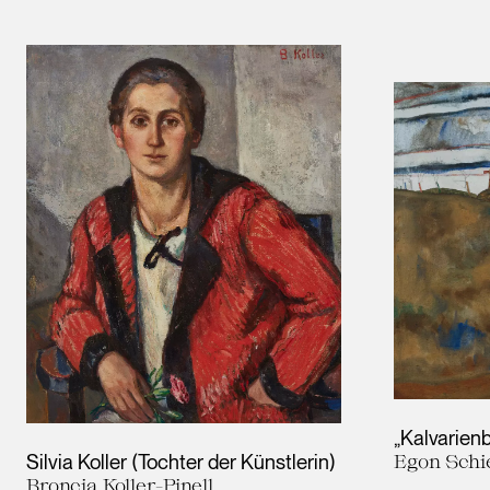
„Kalvarien
Silvia Koller (Tochter der Künstlerin)
Egon Schi
Broncia Koller-Pinell