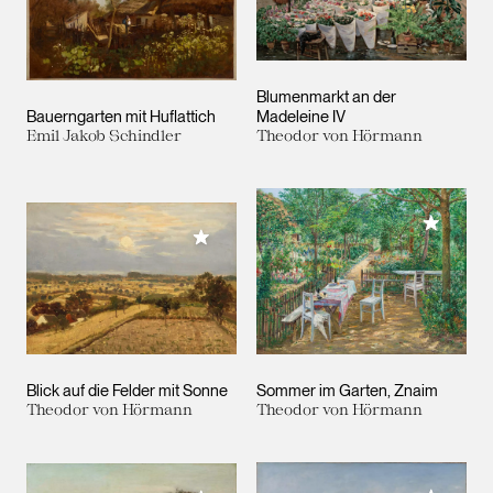
Blumenmarkt an der
Bauerngarten mit Huflattich
Madeleine IV
Emil Jakob Schindler
Theodor von Hörmann
Meiner 
Meiner Sammlung hinzufügen
Blick auf die Felder mit Sonne
Sommer im Garten, Znaim
Theodor von Hörmann
Theodor von Hörmann