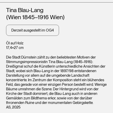
Künstler*innen
Tina Blau-Lang
(Wien 1845–1916 Wien)
Derzeit ausgestellt im OG4
Öl auf Holz
17,4×27 cm
Die Stadt Dürnstein zählt zu den beliebtesten Motiven der
Stimmungsimpressionistin Tina Blau-Lang (1845–1916):
Dreißigmal schuf die Künstlerin unterschiedliche Ansichten der
Stadt, wobei sich Blau-Lang in der 1897/98 entstandenen
Darstellung vor allem auf die umgebende Landschaft
konzentrierte. Im Zentrum der Komposition steht ein blühendes
Feld, das gerade von einer einzigen Person bestellt wird. Wenige
Bäume umrahmen die Szene. Der Hintergrund wird von der
Kirche der Stadt dominiert, die Blau-Lang auch in anderen
Gemälden zum Bildthema erkor, sowie von der darüber
thronenden Ruine und der monumentalen Gebirgskette.
AS, 2025