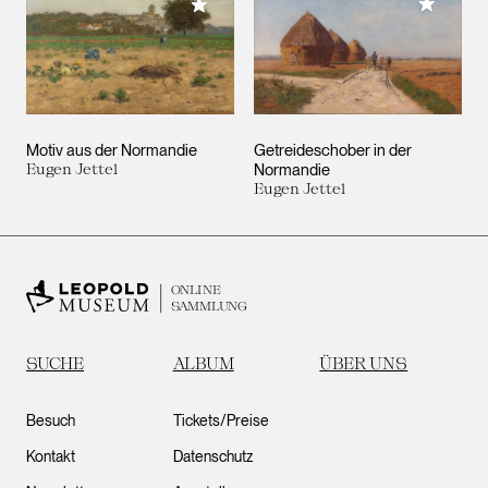
Meiner 
Meiner Sammlung hinzufügen
Motiv aus der Normandie
Getreideschober in der
Eugen Jettel
Normandie
Eugen Jettel
ONLINE
SAMMLUNG
SUCHE
ALBUM
ÜBER UNS
Besuch
Tickets/Preise
Kontakt
Datenschutz