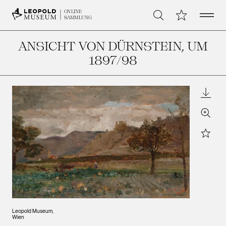
Open 
Meine Sammlu
ONLINE
Suche
SAMMLUNG
ANSICHT VON DÜRNSTEIN
, UM
1897/98
Downl
Zoom
Star
Leopold Museum,
Wien