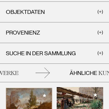
OBJEKTDATEN
PROVENIENZ
SUCHE IN DER SAMMLUNG
ÄHNLICHE
ERKE
KUN
Meiner 
Meiner Sammlung hinzufügen