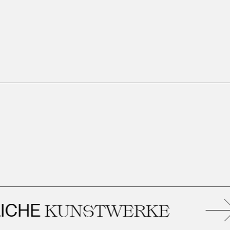
ÄH
NSTWERKE