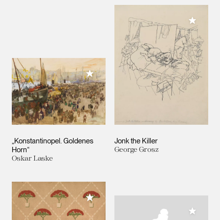
Meiner 
Meiner Sammlung hinzufügen
„Konstantinopel. Goldenes
Jonk the Killer
Horn“
George Grosz
Oskar Laske
Meiner Sammlung hinzufügen
Meiner 