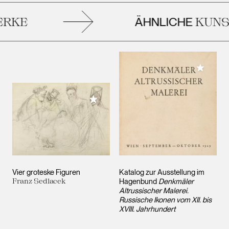
ÄHNLICHE
RKE
KUNS
Meiner 
Meiner Sammlung hinzufügen
Vier groteske Figuren
Katalog zur Ausstellung im
Franz Sedlacek
Hagenbund
Denkmäler
Altrussischer Malerei.
Russische Ikonen vom XII. bis
XVIII. Jahrhundert