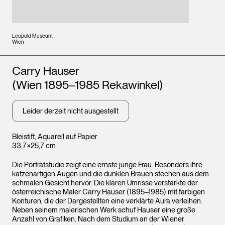
Leopold Museum,
Wien
Künstler*innen
Carry Hauser
(Wien 1895–1985 Rekawinkel)
Leider derzeit nicht ausgestellt
Bleistift, Aquarell auf Papier
33,7×25,7 cm
Die Porträtstudie zeigt eine ernste junge Frau. Besonders ihre
katzenartigen Augen und die dunklen Brauen stechen aus dem
schmalen Gesicht hervor. Die klaren Umrisse verstärkte der
österreichische Maler Carry Hauser (1895–1985) mit farbigen
Konturen, die der Dargestellten eine verklärte Aura verleihen.
Neben seinem malerischen Werk schuf Hauser eine große
Anzahl von Grafiken. Nach dem Studium an der Wiener