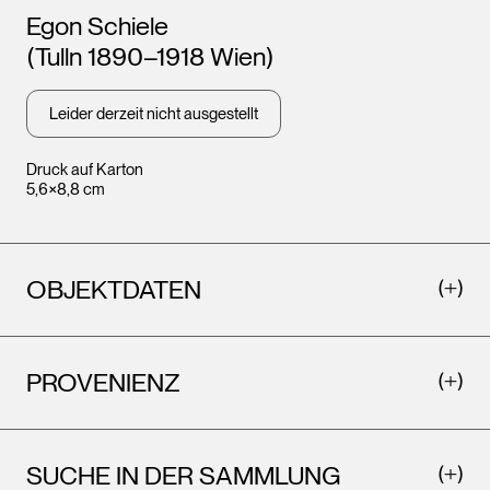
Künstler*innen
Egon Schiele
(Tulln 1890–1918 Wien)
Leider derzeit nicht ausgestellt
Druck auf Karton
5,6×8,8 cm
OBJEKTDATEN
PROVENIENZ
SUCHE IN DER SAMMLUNG