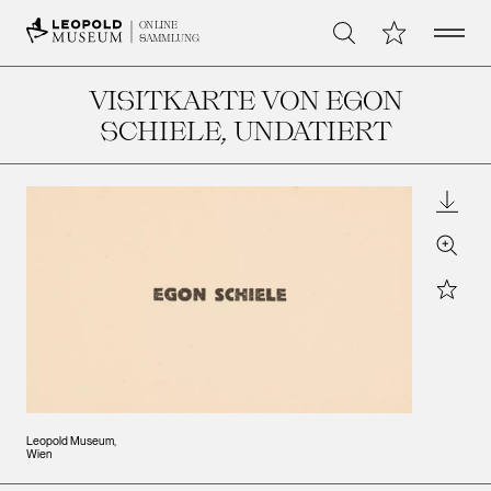
Open 
Meine Sammlu
ONLINE
Suche
SAMMLUNG
VISITKARTE VON EGON
SCHIELE
, UNDATIERT
Downl
Zoom
Star
Leopold Museum,
Wien