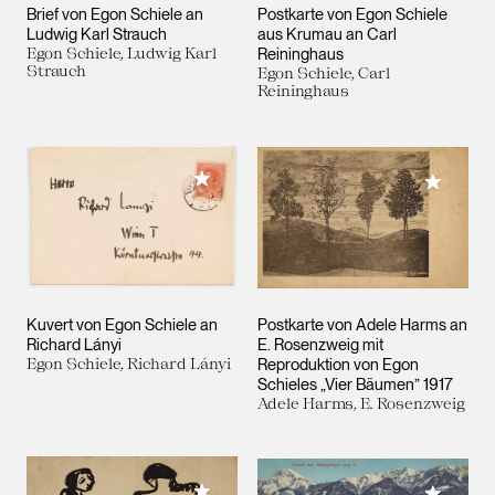
Brief von Egon Schiele an
Postkarte von Egon Schiele
Ludwig Karl Strauch
aus Krumau an Carl
Egon Schiele, Ludwig Karl
Reininghaus
Strauch
Egon Schiele, Carl
Reininghaus
Meiner Sammlung hinzufügen
Meiner 
Kuvert von Egon Schiele an
Postkarte von Adele Harms an
Richard Lányi
E. Rosenzweig mit
Egon Schiele, Richard Lányi
Reproduktion von Egon
Schieles „Vier Bäumen” 1917
Adele Harms, E. Rosenzweig
Meiner Sammlung hinzufügen
Meiner 