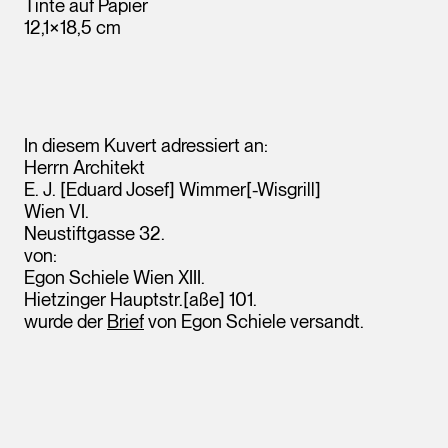
Tinte auf Papier
12,1×18,5 cm
In diesem Kuvert adressiert an:
Herrn Architekt
E. J. [Eduard Josef] Wimmer[-Wisgrill]
Wien VI.
Neustiftgasse 32.
von:
Egon Schiele Wien XIII.
Leopold Museum,
Hietzinger Hauptstr.[aße] 101.
Wien
wurde der
Brief
von Egon Schiele versandt.