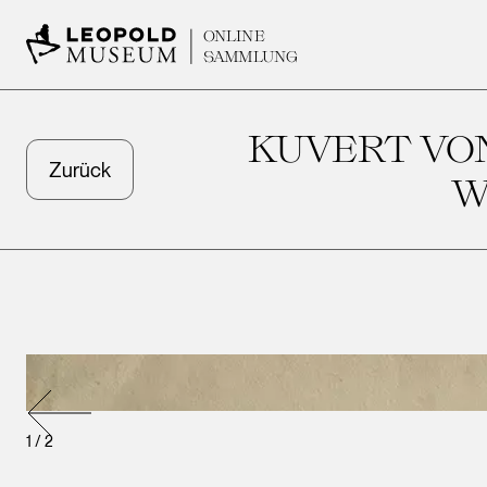
ONLINE
SAMMLUNG
KUVERT VO
Zurück
W
1
/
2