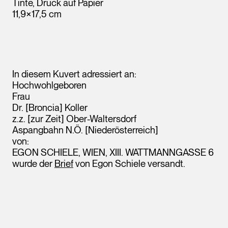
Tinte, Druck auf Papier
11,9×17,5 cm
In diesem Kuvert adressiert an:
Hochwohlgeboren
Frau
Dr. [Broncia] Koller
z.z. [zur Zeit] Ober-Waltersdorf
Aspangbahn N.Ö. [Niederösterreich]
von:
EGON SCHIELE, WIEN, XIII. WATTMANNGASSE 6
wurde der
Brief
von Egon Schiele versandt.
Leopold Museum,
Wien