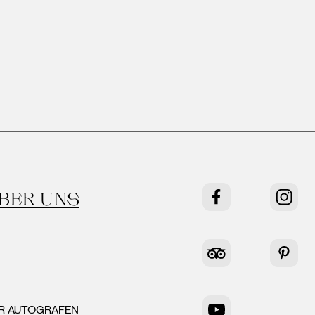
BER UNS
Facebook
Instag
Tripadvisor
Pinter
ER AUTOGRAFEN