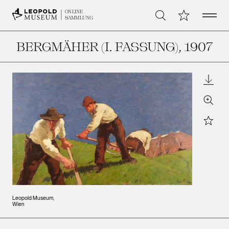
Open 
Meine Sammlu
ONLINE
Suche
SAMMLUNG
BERGMÄHER (I. FASSUNG)
, 1907
Downl
Zoom
Star
Leopold Museum,
Wien