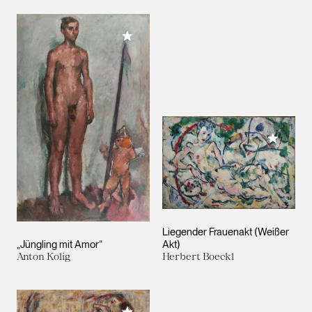
Meiner Sammlung hinzufügen
Meiner 
Liegender Frauenakt (Weißer
„Jüngling mit Amor“
Akt)
Anton Kolig
Herbert Boeckl