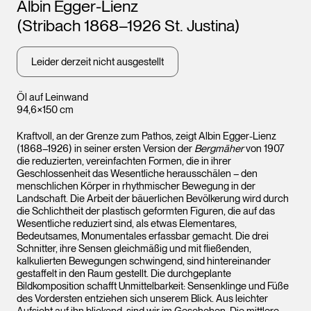
Künstler*innen
Albin Egger-Lienz
(Stribach 1868–1926 St. Justina)
Leider derzeit nicht ausgestellt
Öl auf Leinwand
94,6×150 cm
Kraftvoll, an der Grenze zum Pathos, zeigt Albin Egger-Lienz
(1868–1926) in seiner ersten Version der
Bergmäher
von 1907
die reduzierten, vereinfachten Formen, die in ihrer
Geschlossenheit das Wesentliche herausschälen – den
menschlichen Körper in rhythmischer Bewegung in der
Landschaft. Die Arbeit der bäuerlichen Bevölkerung wird durch
die Schlichtheit der plastisch geformten Figuren, die auf das
Wesentliche reduziert sind, als etwas Elementares,
Bedeutsames, Monumentales erfassbar gemacht. Die drei
Schnitter, ihre Sensen gleichmäßig und mit fließenden,
kalkulierten Bewegungen schwingend, sind hintereinander
gestaffelt in den Raum gestellt. Die durchgeplante
Bildkomposition schafft Unmittelbarkeit: Sensenklinge und Füße
des Vordersten entziehen sich unserem Blick. Aus leichter
Aufsicht auf ihn blickend, sind wir im Geschehen. Die mittlere