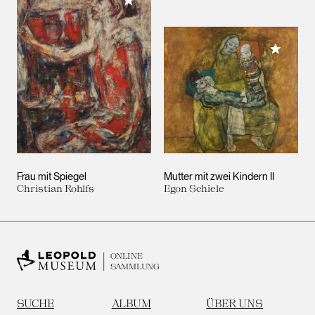
Meiner Sammlung hinzufügen
Meiner 
Frau mit Spiegel
Mutter mit zwei Kindern II
Christian Rohlfs
Egon Schiele
ONLINE
SAMMLUNG
SUCHE
ALBUM
ÜBER UNS