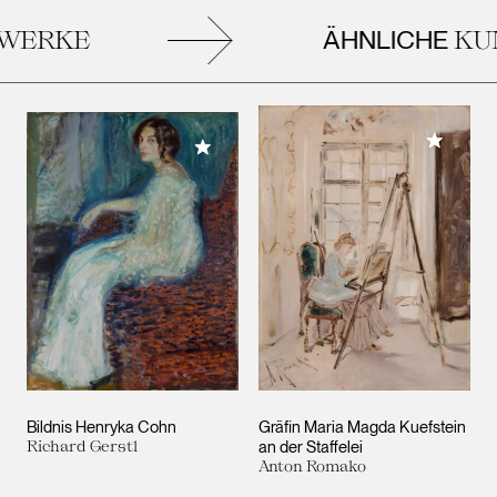
ÄHNLICHE
ERKE
KUN
Meiner 
Meiner Sammlung hinzufügen
Bildnis Henryka Cohn
Gräfin Maria Magda Kuefstein
Richard Gerstl
an der Staffelei
Anton Romako