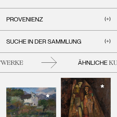
PROVENIENZ
SUCHE IN DER SAMMLUNG
ÄHNLICHE
WERKE
KUN
Meiner 
Meiner Sammlung hinzufügen