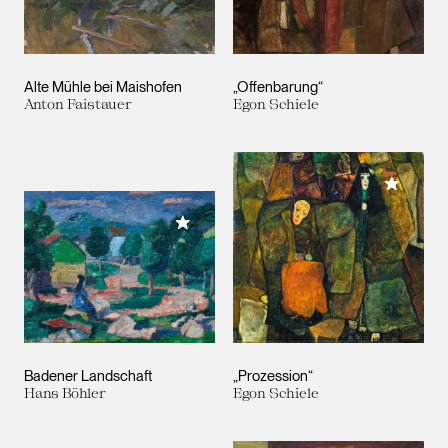
Alte Mühle bei Maishofen
„Offenbarung“
Anton Faistauer
Egon Schiele
Meiner 
Meiner Sammlung hinzufügen
Badener Landschaft
„Prozession“
Hans Böhler
Egon Schiele