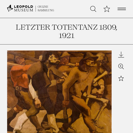
Open 
Meine Sammlu
ONLINE
Suche
SAMMLUNG
LETZTER TOTENTANZ 1809
,
1921
Downl
Zoom
Star