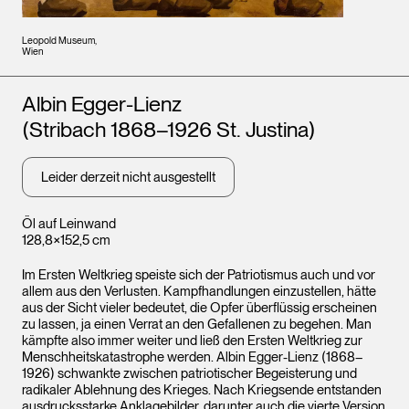
Leopold Museum,
Wien
Künstler*innen
Albin Egger-Lienz
(Stribach 1868–1926 St. Justina)
Leider derzeit nicht ausgestellt
Öl auf Leinwand
128,8×152,5 cm
Im Ersten Weltkrieg speiste sich der Patriotismus auch und vor
allem aus den Verlusten. Kampfhandlungen einzustellen, hätte
aus der Sicht vieler bedeutet, die Opfer überflüssig erscheinen
zu lassen, ja einen Verrat an den Gefallenen zu begehen. Man
kämpfte also immer weiter und ließ den Ersten Weltkrieg zur
Menschheitskatastrophe werden. Albin Egger-Lienz (1868–
1926) schwankte zwischen patriotischer Begeisterung und
radikaler Ablehnung des Krieges. Nach Kriegsende entstanden
ausdrucksstarke Anklagebilder, darunter auch die vierte Version