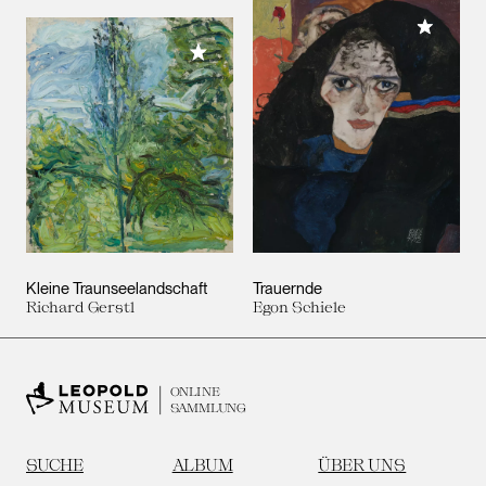
Meiner 
Meiner Sammlung hinzufügen
Kleine Traunseelandschaft
Trauernde
Richard Gerstl
Egon Schiele
ONLINE
SAMMLUNG
SUCHE
ALBUM
ÜBER UNS