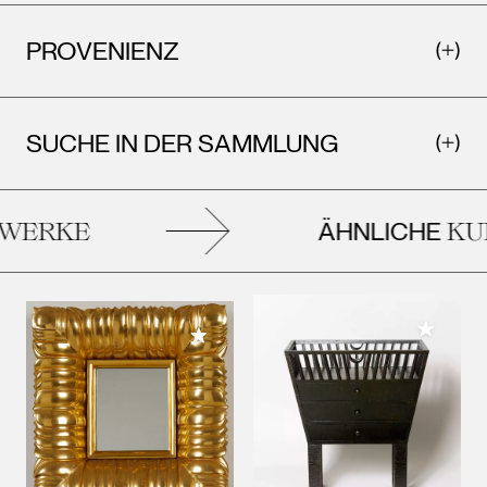
PROVENIENZ
SUCHE IN DER SAMMLUNG
ÄHNLICHE
ERKE
KUN
Meiner 
Meiner Sammlung hinzufügen