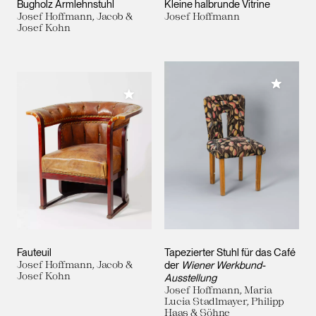
Bugholz Armlehnstuhl
Kleine halbrunde Vitrine
Josef Hoffmann, Jacob &
Josef Hoffmann
Josef Kohn
Meiner 
Meiner Sammlung hinzufügen
Fauteuil
Tapezierter Stuhl für das Café
Josef Hoffmann, Jacob &
der
Wiener Werkbund-
Josef Kohn
Ausstellung
Josef Hoffmann, Maria
Lucia Stadlmayer, Philipp
Haas & Söhne