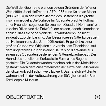
Die Welt der Geometrie war den beiden Gründern der Wiener
Werkstätte, Josef Hoffmann (1870–1956) und Koloman Moser
(1868–1918), in den ersten Jahren des Bestehens die größte
Inspirationsquelle. Die Vorliebe für Quadrate brachte Hoffmann
unter Freunden sogar den Spitznamen „Quadratl-Hoffmann“ ein.
In vielen Fällen sind die Entwürfe der beiden jedoch einander so
ähnlich, dass sie ohne signierte Entwurfszeichnung nicht
eindeutig zuordenbar sind. Das Design dieses Gitterkorbes geht
auf Hoffmann und das Jahr 1905 zurück. Er gehört zu einer
großen Gruppe von Objekten aus verzinktem Eisenblech. Auf
dem ungefähren Grundriss einer Raute sind die Wände aus
einem aus Quadraten bestehenden Gitternetz aufgebaut. Der
Henkel des handlichen Korbes ist in Form eines Bogens
gestaltet. Die Quadrate wurden mechanisch in das Metallblech
gestanzt. Nach dem Zusammenlöten der einzelnen Teile wurde
der Gitterkorb schließlich weiß lackiert. Das Tafelobjekt diente
wahrscheinlich der Aufbewahrung von Süßigkeiten oder Brot.
Text Leopold Museum
OBJEKTDATEN