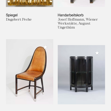
Spiegel
Handarbeitskorb
Dagobert Peche
Josef Hoffmann, Wiener
Werkstätte, August
Ungethüm
Meiner Sammlung hinzufügen
Meiner 