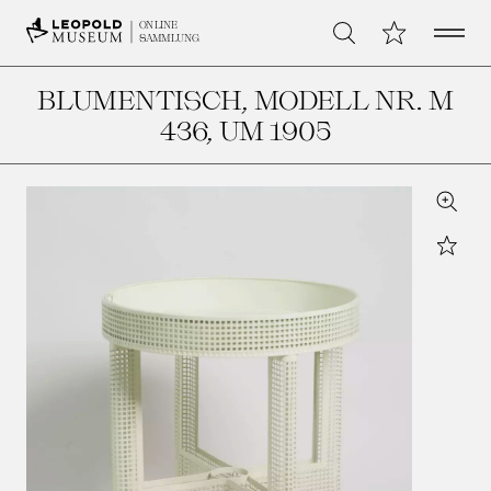
Open 
Meine Sammlu
ONLINE
Suche
SAMMLUNG
BLUMENTISCH, MODELL NR. M
436
, UM 1905
Zoom
Star