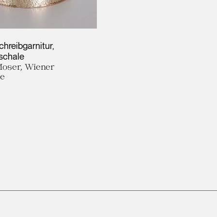
Schreibgarnitur,
chale
oser, Wiener
te