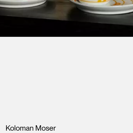
Künstler*innen
Koloman Moser