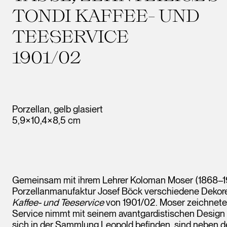
TONDI KAFFEE- UND
TEESERVICE
1901/02
Porzellan, gelb glasiert
5,9×10,4×8,5 cm
Gemeinsam mit ihrem Lehrer Koloman Moser (1868–191
Porzellanmanufaktur Josef Böck verschiedene Deko
Kaffee- und Teeservice
von 1901/02. Moser zeichnete f
Service nimmt mit seinem avantgardistischen Design e
sich in der Sammlung Leopold befinden, sind neben 