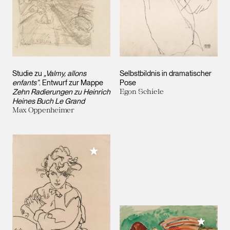
Studie zu
„Valmy, allons
Selbstbildnis in dramatischer
enfants”
. Entwurf zur Mappe
Pose
Zehn Radierungen zu Heinrich
Egon Schiele
Heines Buch Le Grand
Max Oppenheimer
Meiner Sammlung hinzufügen
Meiner 