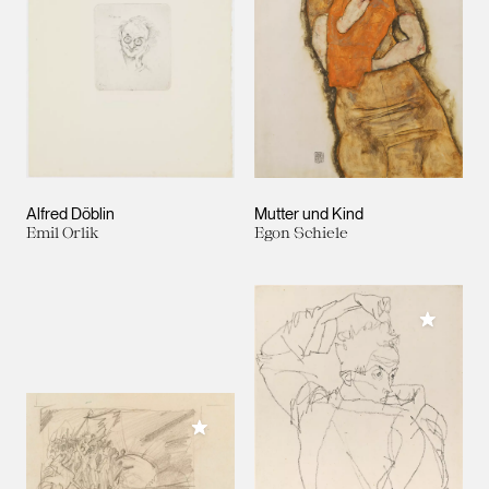
Alfred Döblin
Mutter und Kind
Emil Orlik
Egon Schiele
Meiner 
Meiner Sammlung hinzufügen