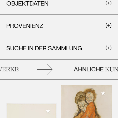
OBJEKTDATEN
PROVENIENZ
SUCHE IN DER SAMMLUNG
ÄHNLICHE
ERKE
KUN
Meiner 
Meiner Sammlung hinzufügen