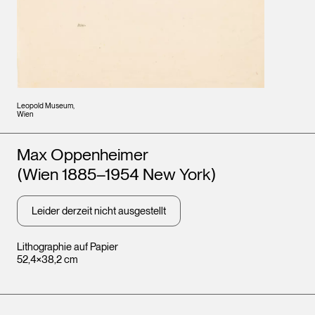
Leopold Museum,
Wien
Künstler*innen
Max Oppenheimer
(Wien 1885–1954 New York)
Leider derzeit nicht ausgestellt
Lithographie auf Papier
52,4×38,2 cm