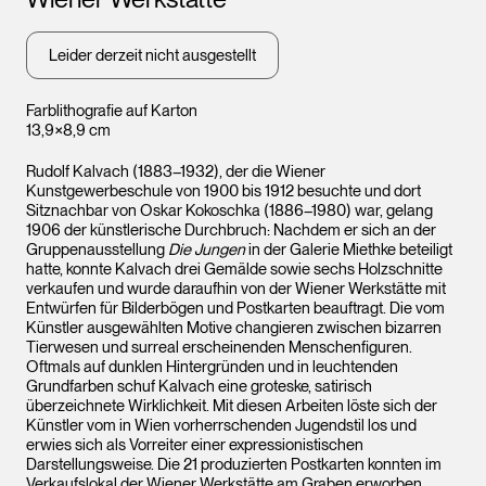
Leopo
Wien
Leider derzeit nicht ausgestellt
Farblithografie auf Karton
13,9×8,9 cm
Rudolf Kalvach (1883–1932), der die Wiener
Kunstgewerbeschule von 1900 bis 1912 besuchte und dort
Sitznachbar von Oskar Kokoschka (1886–1980) war, gelang
1906 der künstlerische Durchbruch: Nachdem er sich an der
Gruppenausstellung
Die Jungen
in der Galerie Miethke beteiligt
hatte, konnte Kalvach drei Gemälde sowie sechs Holzschnitte
verkaufen und wurde daraufhin von der Wiener Werkstätte mit
Entwürfen für Bilderbögen und Postkarten beauftragt. Die vom
Künstler ausgewählten Motive changieren zwischen bizarren
Tierwesen und surreal erscheinenden Menschenfiguren.
Leopold Museum,
Oftmals auf dunklen Hintergründen und in leuchtenden
Wien
Grundfarben schuf Kalvach eine groteske, satirisch
überzeichnete Wirklichkeit. Mit diesen Arbeiten löste sich der
Künstler vom in Wien vorherrschenden Jugendstil los und
erwies sich als Vorreiter einer expressionistischen
Darstellungsweise. Die 21 produzierten Postkarten konnten im
Verkaufslokal der Wiener Werkstätte am Graben erworben