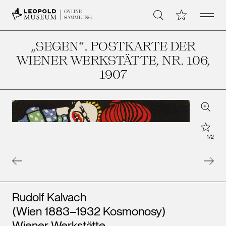
Open 
Meine Sammlu
ONLINE
Suche
SAMMLUNG
„SEGEN“. POSTKARTE DER
WIENER WERKSTÄTTE, NR. 106
,
1907
Zoom
Star
1
/
2
Künstler*innen
Rudolf Kalvach
(Wien 1883–1932 Kosmonosy)
Wiener Werkstätte