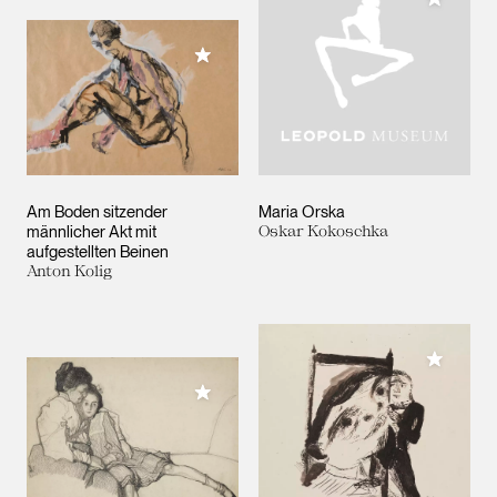
Meiner Sammlung hinzufügen
Am Boden sitzender
Maria Orska
männlicher Akt mit
Oskar Kokoschka
aufgestellten Beinen
Anton Kolig
Meiner 
Meiner Sammlung hinzufügen