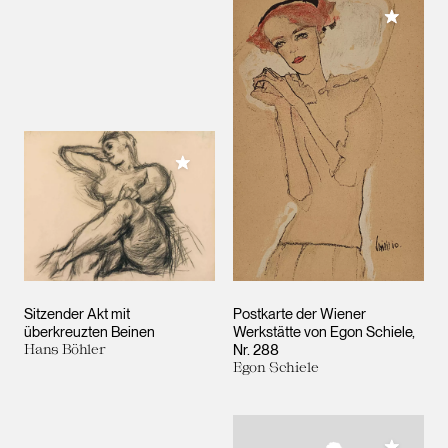
Meiner 
Meiner Sammlung hinzufügen
Sitzender Akt mit
Postkarte der Wiener
überkreuzten Beinen
Werkstätte von Egon Schiele,
Hans Böhler
Nr. 288
Egon Schiele
Meiner 