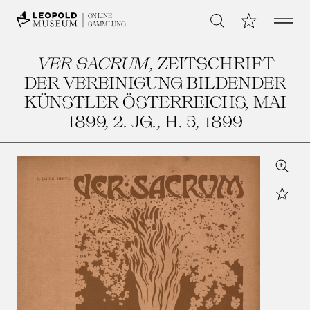
Open 
Meine Sammlu
ONLINE
Suche
SAMMLUNG
VER SACRUM
, ZEITSCHRIFT
DER VEREINIGUNG BILDENDER
KÜNSTLER ÖSTERREICHS, MAI
1899, 2. JG., H. 5
, 1899
Zoom
Star