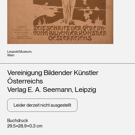
Leopold Museum,
Wien
Künstler*innen
Vereinigung Bildender Künstler
Österreichs
Verlag E. A. Seemann, Leipzig
Leider derzeit nicht ausgestellt
Buchdruck
29,5×28,9×0,3 cm