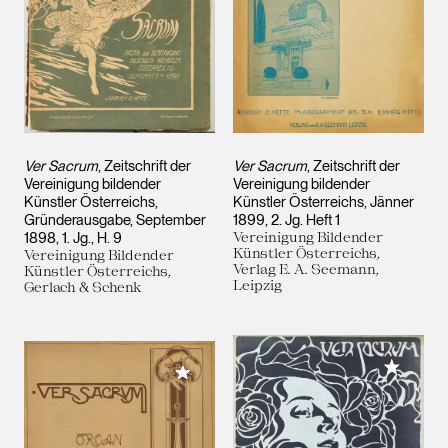
Ver Sacrum
, Zeitschrift der
Ver Sacrum
, Zeitschrift der
Vereinigung bildender
Vereinigung bildender
Künstler Österreichs,
Künstler Österreichs, Jänner
Gründerausgabe, September
1899, 2. Jg. Heft 1
1898, 1. Jg., H. 9
Vereinigung Bildender
Künstler Österreichs,
Vereinigung Bildender
Verlag E. A. Seemann,
Künstler Österreichs,
Leipzig
Gerlach & Schenk
Meiner 
Meiner Sammlung hinzufügen