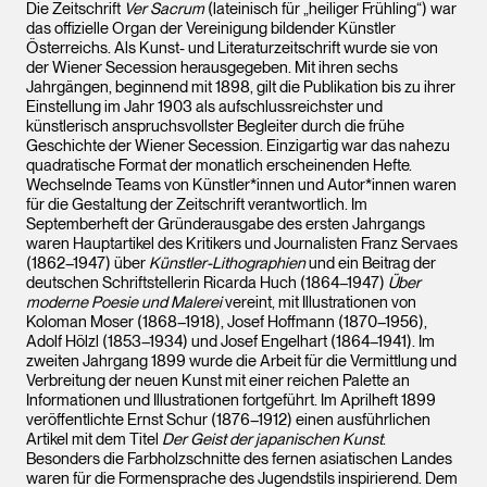
Die Zeitschrift
Ver Sacrum
(lateinisch für „heiliger Frühling“) war
das offizielle Organ der Vereinigung bildender Künstler
Österreichs. Als Kunst- und Literaturzeitschrift wurde sie von
der Wiener Secession herausgegeben. Mit ihren sechs
Jahrgängen, beginnend mit 1898, gilt die Publikation bis zu ihrer
Einstellung im Jahr 1903 als aufschlussreichster und
künstlerisch anspruchsvollster Begleiter durch die frühe
Geschichte der Wiener Secession. Einzigartig war das nahezu
quadratische Format der monatlich erscheinenden Hefte.
Wechselnde Teams von Künstler*innen und Autor*innen waren
für die Gestaltung der Zeitschrift verantwortlich. Im
Septemberheft der Gründerausgabe des ersten Jahrgangs
waren Hauptartikel des Kritikers und Journalisten Franz Servaes
(1862–1947) über
Künstler-Lithographien
und ein Beitrag der
deutschen Schriftstellerin Ricarda Huch (1864–1947)
Über
moderne Poesie und Malerei
vereint, mit Illustrationen von
Koloman Moser (1868–1918), Josef Hoffmann (1870–1956),
Adolf Hölzl (1853–1934) und Josef Engelhart (1864–1941). Im
zweiten Jahrgang 1899 wurde die Arbeit für die Vermittlung und
Verbreitung der neuen Kunst mit einer reichen Palette an
Informationen und Illustrationen fortgeführt. Im Aprilheft 1899
veröffentlichte Ernst Schur (1876–1912) einen ausführlichen
Artikel mit dem Titel
Der Geist der japanischen Kunst
.
Besonders die Farbholzschnitte des fernen asiatischen Landes
waren für die Formensprache des Jugendstils inspirierend. Dem