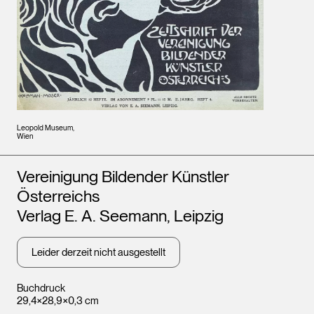
Leopold Museum,
Wien
Künstler*innen
Vereinigung Bildender Künstler
Österreichs
Verlag E. A. Seemann, Leipzig
Leider derzeit nicht ausgestellt
Buchdruck
29,4×28,9×0,3 cm