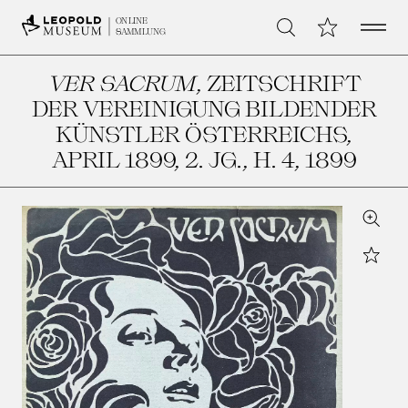
Open 
Meine Sammlu
ONLINE
Suche
SAMMLUNG
VER SACRUM
, ZEITSCHRIFT
DER VEREINIGUNG BILDENDER
KÜNSTLER ÖSTERREICHS,
APRIL 1899, 2. JG., H. 4
, 1899
Zoom
Star