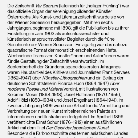
Die Zeitschrift
Ver Sacrum
(lateinisch für „heiliger Frühling“) war
das offizielle Organ der Vereinigung bildender Künstler
Österreichs. Als Kunst- und Literaturzeitschrift wurde sie von
der Wiener Secession herausgegeben. Mit ihren sechs
Jahrgängen, beginnend mit 1898, gilt die Publikation bis zu ihrer
Einstellung im Jahr 1903 als aufschlussreichster und
künstlerisch anspruchsvollster Begleiter durch die frühe
Geschichte der Wiener Secession. Einzigartig war das nahezu
quadratische Format der monatlich erscheinenden Hefte.
Wechselnde Teams von Künstler*innen und Autor*innen waren
für die Gestaltung der Zeitschrift verantwortlich. Im
Septemberheft der Gründerausgabe des ersten Jahrgangs
waren Hauptartikel des Kritikers und Journalisten Franz Servaes
(1862–1947) über
Künstler-Lithographien
und ein Beitrag der
deutschen Schriftstellerin Ricarda Huch (1864–1947)
Über
moderne Poesie und Malerei
vereint, mit Illustrationen von
Koloman Moser (1868–1918), Josef Hoffmann (1870–1956),
Adolf Hölzl (1853–1934) und Josef Engelhart (1864–1941). Im
zweiten Jahrgang 1899 wurde die Arbeit für die Vermittlung und
Verbreitung der neuen Kunst mit einer reichen Palette an
Informationen und Illustrationen fortgeführt. Im Aprilheft 1899
veröffentlichte Ernst Schur (1876–1912) einen ausführlichen
Artikel mit dem Titel
Der Geist der japanischen Kunst
.
Besonders die Farbholzschnitte des fernen asiatischen Landes