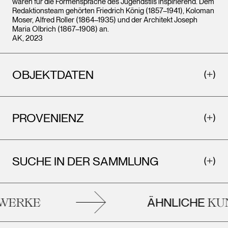
waren für die Formensprache des Jugendstils inspirierend. Dem
Redaktionsteam gehörten Friedrich König (1857–1941), Koloman
Moser, Alfred Roller (1864–1935) und der Architekt Joseph
Maria Olbrich (1867–1908) an.
AK, 2023
OBJEKTDATEN
PROVENIENZ
SUCHE IN DER SAMMLUNG
ÄHNLICHE
ERKE
KUN