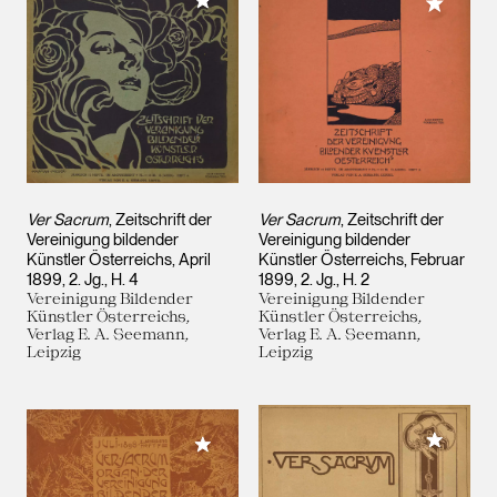
Meiner Sammlung hinzufügen
Meiner 
Ver Sacrum
, Zeitschrift der
Ver Sacrum
, Zeitschrift der
Vereinigung bildender
Vereinigung bildender
Künstler Österreichs, April
Künstler Österreichs, Februar
1899, 2. Jg., H. 4
1899, 2. Jg., H. 2
Vereinigung Bildender
Vereinigung Bildender
Künstler Österreichs,
Künstler Österreichs,
Verlag E. A. Seemann,
Verlag E. A. Seemann,
Leipzig
Leipzig
Meiner 
Meiner Sammlung hinzufügen