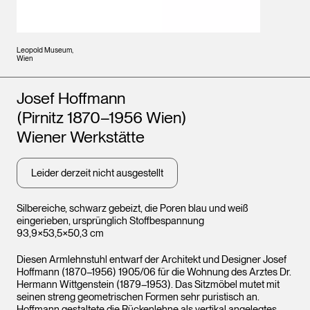
Leopold Museum,
Wien
Künstler*innen
Josef Hoffmann
(Pirnitz 1870–1956 Wien)
Wiener Werkstätte
Leider derzeit nicht ausgestellt
Silbereiche, schwarz gebeizt, die Poren blau und weiß
eingerieben, ursprünglich Stoffbespannung
93,9×53,5×50,3 cm
Diesen Armlehnstuhl entwarf der Architekt und Designer Josef
Hoffmann (1870–1956) 1905/06 für die Wohnung des Arztes Dr.
Hermann Wittgenstein (1879–1953). Das Sitzmöbel mutet mit
seinen streng geometrischen Formen sehr puristisch an.
Hoffmann gestaltete die Rückenlehne als vertikal angelegtes