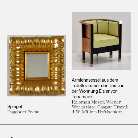
Meiner 
Meiner Sammlung hinzufügen
Armlehnsessel aus dem
Toilettezimmer der Dame in
der Wohnung Eisler von
Terramare
Koloman Moser, Wiener
Spiegel
Werkstätte, Caspar Hrazdil,
Dagobert Peche
J. W. Müller (Hoftischler)