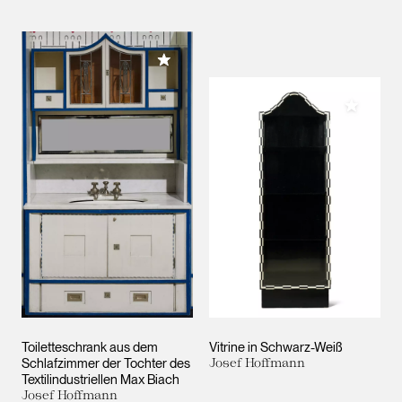
Meiner Sammlung hinzufügen
Meiner 
Toiletteschrank aus dem
Vitrine in Schwarz-Weiß
Schlafzimmer der Tochter des
Josef Hoffmann
Textilindustriellen Max Biach
Josef Hoffmann