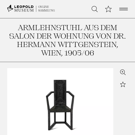
Open 
Meine Sammlu
ONLINE
Suche
SAMMLUNG
ARMLEHNSTUHL AUS DEM
SALON DER WOHNUNG VON DR.
HERMANN WITTGENSTEIN,
WIEN
, 1905/06
Zoom
Star