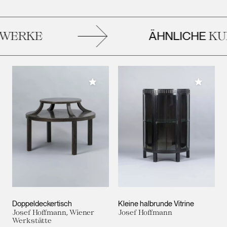
ÄHNLICHE
WERKE
KUN
Meiner Sammlung hinzufügen
Meiner 
Doppeldeckertisch
Kleine halbrunde Vitrine
Josef Hoffmann, Wiener
Josef Hoffmann
Werkstätte