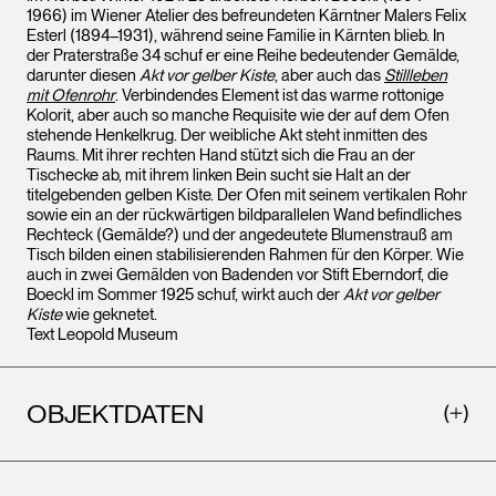
1966) im Wiener Atelier des befreundeten Kärntner Malers Felix
Esterl (1894–1931), während seine Familie in Kärnten blieb. In
der Praterstraße 34 schuf er eine Reihe bedeutender Gemälde,
darunter diesen
Akt vor gelber Kiste
, aber auch das
Stillleben
mit Ofenrohr
. Verbindendes Element ist das warme rottonige
Kolorit, aber auch so manche Requisite wie der auf dem Ofen
stehende Henkelkrug. Der weibliche Akt steht inmitten des
Raums. Mit ihrer rechten Hand stützt sich die Frau an der
Tischecke ab, mit ihrem linken Bein sucht sie Halt an der
titelgebenden gelben Kiste. Der Ofen mit seinem vertikalen Rohr
sowie ein an der rückwärtigen bildparallelen Wand befindliches
Rechteck (Gemälde?) und der angedeutete Blumenstrauß am
Tisch bilden einen stabilisierenden Rahmen für den Körper. Wie
auch in zwei Gemälden von Badenden vor Stift Eberndorf, die
Boeckl im Sommer 1925 schuf, wirkt auch der
Akt vor gelber
Kiste
wie geknetet.
Text Leopold Museum
OBJEKTDATEN