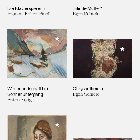
Die Klavierspielerin
„Blinde Mutter“
Broncia Koller-Pinell
Egon Schiele
Meiner Sammlung hinzufügen
Meiner 
Winterlandschaft bei
Chrysanthemen
Sonnenuntergang
Egon Schiele
Anton Kolig
Meiner Sammlung hinzufügen