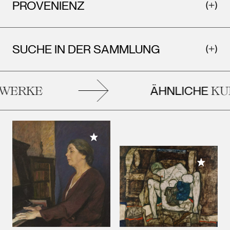
PROVENIENZ
SUCHE IN DER SAMMLUNG
ÄHNLICHE
ERKE
KUN
Meiner Sammlung hinzufügen
Meiner 