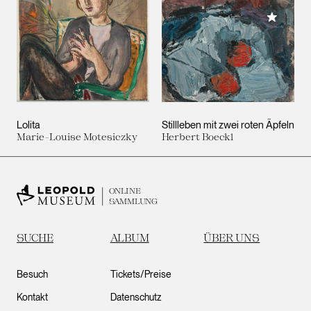
Meiner 
Lolita
Stillleben mit zwei roten Äpfeln
Marie-Louise Motesiczky
Herbert Boeckl
ONLINE
SAMMLUNG
SUCHE
ALBUM
ÜBER UNS
Besuch
Tickets/Preise
Kontakt
Datenschutz