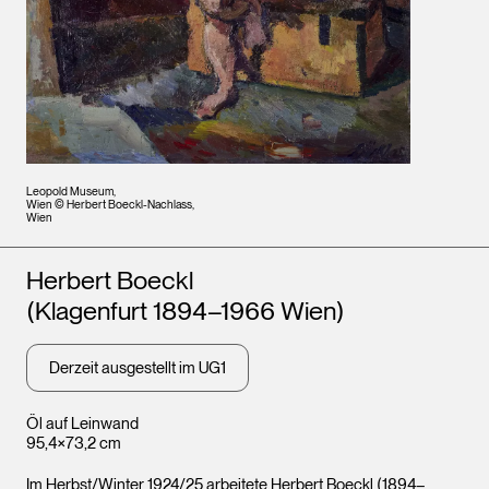
Leopold Museum,
Wien © Herbert Boeckl-Nachlass,
Wien
Künstler*innen
Herbert Boeckl
(Klagenfurt 1894–1966 Wien)
Derzeit ausgestellt im UG1
Öl auf Leinwand
95,4×73,2 cm
Im Herbst/Winter 1924/25 arbeitete Herbert Boeckl (1894–