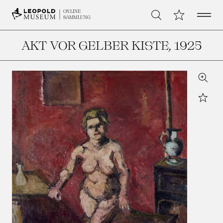
Open 
Meine Sammlu
ONLINE
Suche
SAMMLUNG
AKT VOR GELBER KISTE
, 1925
Zoom
Star