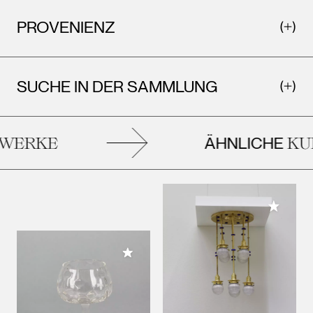
PROVENIENZ
SUCHE IN DER SAMMLUNG
ÄHNLICHE
ERKE
KUN
Meiner 
Meiner Sammlung hinzufügen