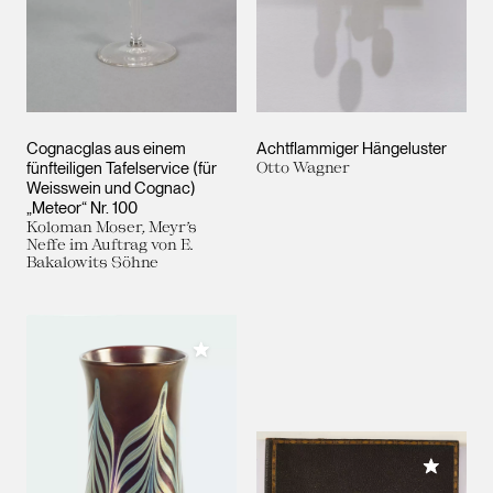
Cognacglas aus einem
Achtflammiger Hängeluster
fünfteiligen Tafelservice (für
Otto Wagner
Weisswein und Cognac)
„Meteor“ Nr. 100
Koloman Moser, Meyr’s
Neffe im Auftrag von E.
Bakalowits Söhne
Meiner Sammlung hinzufügen
Meiner 