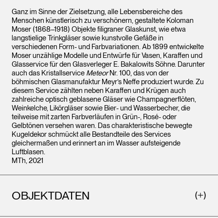
Ganz im Sinne der Zielsetzung, alle Lebensbereiche des
Menschen künstlerisch zu verschönern, gestaltete Koloman
Moser (1868–1918) Objekte filigraner Glaskunst, wie etwa
langstielige Trinkgläser sowie kunstvolle Gefäße in
verschiedenen Form- und Farbvariationen. Ab 1899 entwickelte
Moser unzählige Modelle und Entwürfe für Vasen, Karaffen und
Glasservice für den Glasverleger E. Bakalowits Söhne. Darunter
auch das Kristallservice
Meteor
Nr. 100, das von der
böhmischen Glasmanufaktur Meyr’s Neffe produziert wurde. Zu
diesem Service zählten neben Karaffen und Krügen auch
zahlreiche optisch geblasene Gläser wie Champagnerflöten,
Weinkelche, Likörgläser sowie Bier- und Wasserbecher, die
teilweise mit zarten Farbverläufen in Grün-, Rosé- oder
Gelbtönen versehen waren. Das charakteristische bewegte
Kugeldekor schmückt alle Bestandteile des Services
gleichermaßen und erinnert an im Wasser aufsteigende
Luftblasen.
MTh, 2021
OBJEKTDATEN