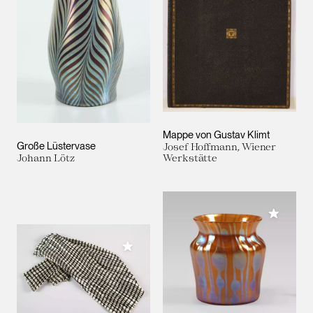
Mappe von Gustav Klimt
Große Lüstervase
Josef Hoffmann, Wiener
Johann Lötz
Werkstätte
Meiner 
Meiner Sammlung hinzufügen