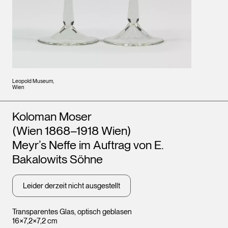
Leopold Museum,
Wien
Künstler*innen
Koloman Moser
(Wien 1868–1918 Wien)
Meyr’s Neffe im Auftrag von E.
Bakalowits Söhne
Leider derzeit nicht ausgestellt
Transparentes Glas, optisch geblasen
16×7,2×7,2 cm