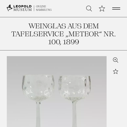
Open 
Meine Sammlu
ONLINE
Suche
SAMMLUNG
WEINGLAS AUS DEM
TAFELSERVICE „METEOR“ NR.
100
, 1899
Zoom
Star