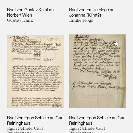
Brief von Gustav Klimt an
Brief von Emilie Flöge an
Norbert Wien
Johanna (Klimt?)
Gustav Klimt
Emilie Flöge
Meiner 
Meiner Sammlung hinzufügen
Brief von Egon Schiele an Carl
Brief von Egon Schiele an Carl
Reininghaus
Reininghaus
Egon Schiele, Carl
Egon Schiele, Carl
Reininghaus
Reininghaus