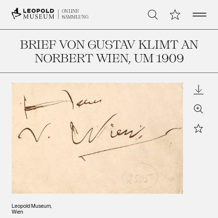
Open 
Meine Sammlu
ONLINE
Suche
SAMMLUNG
BRIEF VON GUSTAV KLIMT AN
NORBERT WIEN
, UM 1909
Downl
Zoom
Star
Leopold Museum,
Wien