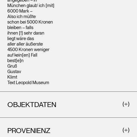
München glaub’ ich [mit]
6000 Mark –
Also ich müßte
schon bei 5000 Kronen
bleiben – falls
ihnen [!] sehr daran
liegt wäre das
aller aller äußerste
4500 Kronen weniger
auf kein[en] Fall
best[e]n
Gruß
Gustav
Klimt
Text Leopold Museum
OBJEKTDATEN
PROVENIENZ