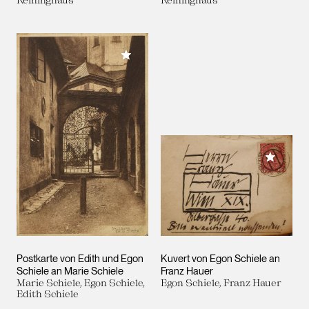
Meiner Sammlung hinzufügen
Meiner 
Postkarte von Edith und Egon
Kuvert von Egon Schiele an
Schiele an Marie Schiele
Franz Hauer
Marie Schiele, Egon Schiele,
Egon Schiele, Franz Hauer
Edith Schiele