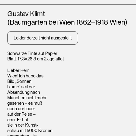
Künstler*innen
Gustav Klimt
(Baumgarten bei Wien 1862–1918 Wien)
Leider derzeit nicht ausgestellt
Schwarze Tinte auf Papier
Blatt: 17,3×26,8 cm 2x gefaltet
Lieber Herr
Wien! Ich habe das
Bild „Sonnen-
blume“ seit der
Absendung nach
München nicht mehr
gesehen – es muß
noch dort oder
auf der Reise –
sein. Er hat
sie in der Kunst-
schau mit 5000 Kronen
angegeben – in