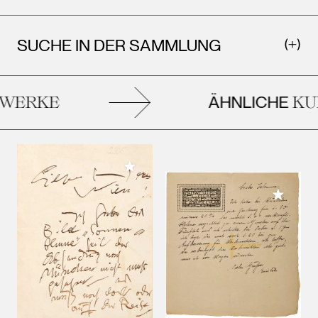
SUCHE IN DER SAMMLUNG
ÄHNLICHE
ERKE
KUN
Meiner Sammlung hinzufügen
Meiner 