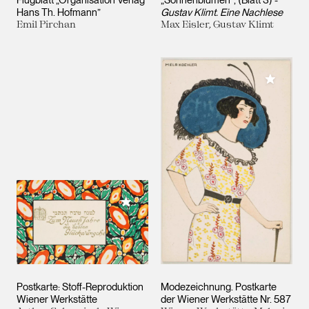
Hans Th. Hofmann”
Gustav Klimt. Eine Nachlese
Emil Pirchan
Max Eisler, Gustav Klimt
Meiner 
Meiner Sammlung hinzufügen
Postkarte: Stoff-Reproduktion
Modezeichnung. Postkarte
Wiener Werkstätte
der Wiener Werkstätte Nr. 587