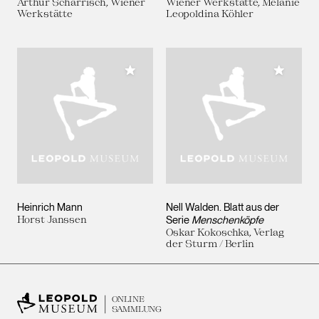
Arthur Scharrisch, Wiener
Wiener Werkstätte, Melanie
Werkstätte
Leopoldina Köhler
Meiner Sammlung hinzufügen
Meiner 
Heinrich Mann
Nell Walden. Blatt aus der
Horst Janssen
Serie
Menschenköpfe
Oskar Kokoschka, Verlag
der Sturm / Berlin
ONLINE
SAMMLUNG