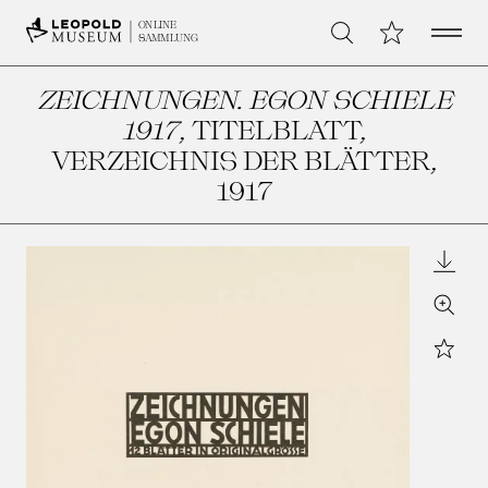
Open 
Meine Sammlu
ONLINE
Suche
SAMMLUNG
ZEICHNUNGEN. EGON SCHIELE
1917
, TITELBLATT,
VERZEICHNIS DER BLÄTTER
,
1917
Downl
Zoom
Star