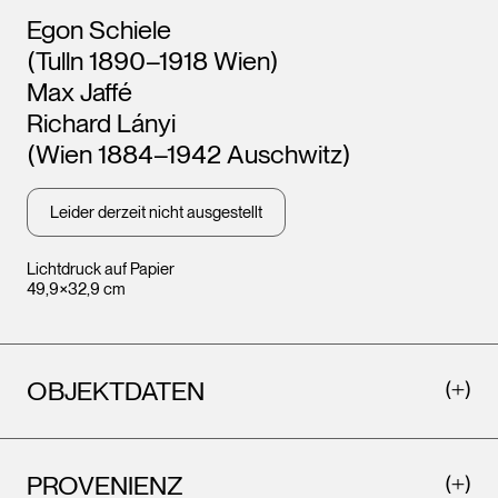
Künstler*innen
Egon Schiele
(Tulln 1890–1918 Wien)
Max Jaffé
Richard Lányi
(Wien 1884–1942 Auschwitz)
Leider derzeit nicht ausgestellt
Lichtdruck auf Papier
49,9×32,9 cm
OBJEKTDATEN
PROVENIENZ