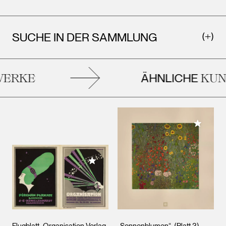
SUCHE IN DER SAMMLUNG
ÄHNLICHE
ERKE
KUN
Meiner 
Meiner Sammlung hinzufügen
Flugblatt „Organisation Verlag
„Sonnenblumen“, (Blatt 3) -