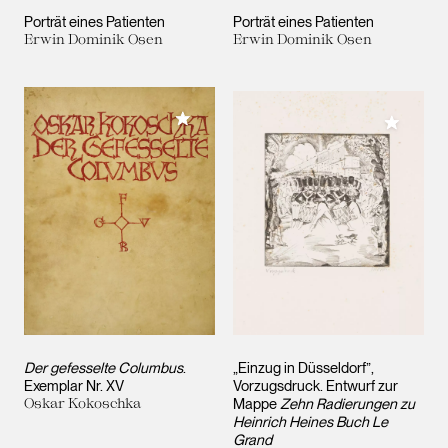
Porträt eines Patienten
Porträt eines Patienten
Erwin Dominik Osen
Erwin Dominik Osen
Meiner Sammlung hinzufügen
Meiner 
Der gefesselte Columbus
.
„Einzug in Düsseldorf”,
Exemplar Nr. XV
Vorzugsdruck. Entwurf zur
Oskar Kokoschka
Mappe
Zehn Radierungen zu
Heinrich Heines Buch Le
Grand