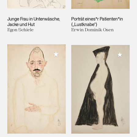
Junge Frau in Unterwäsche,
Porträt eines*r Patienten*in
Jacke und Hut
(„Lustknabe“)
Egon Schiele
Erwin Dominik Osen
Meiner Sammlung hinzufügen
Meiner 