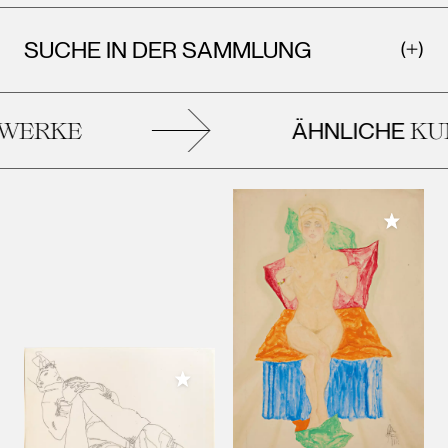
SUCHE IN DER SAMMLUNG
ÄHNLICHE
ERKE
KUN
Meiner 
Meiner Sammlung hinzufügen