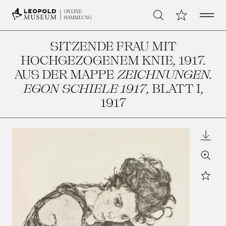
Open 
Meine Sammlu
ONLINE
Suche
SAMMLUNG
SITZENDE FRAU MIT
HOCHGEZOGENEM KNIE, 1917.
AUS DER MAPPE
ZEICHNUNGEN.
EGON SCHIELE 1917
, BLATT I
,
1917
Downl
Zoom
Star