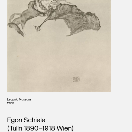
Leopold Museum,
Wien
Künstler*innen
Egon Schiele
(Tulln 1890–1918 Wien)