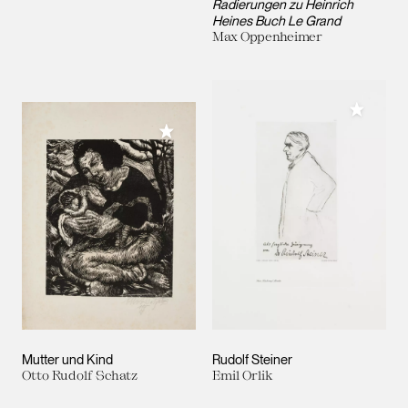
Radierungen zu Heinrich
Heines Buch Le Grand
Max Oppenheimer
Meiner 
Meiner Sammlung hinzufügen
Mutter und Kind
Rudolf Steiner
Otto Rudolf Schatz
Emil Orlik