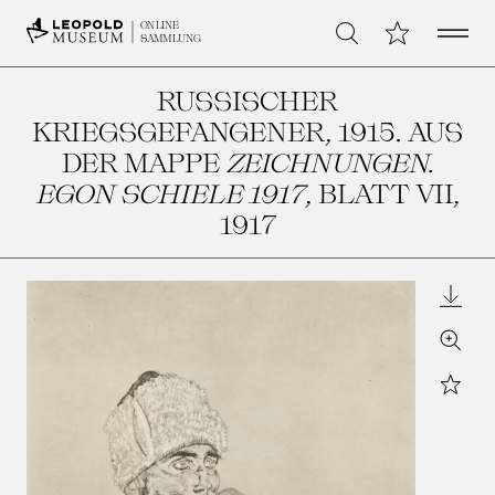
Open 
Meine Sammlu
ONLINE
Suche
SAMMLUNG
RUSSISCHER
KRIEGSGEFANGENER, 1915. AUS
DER MAPPE
ZEICHNUNGEN.
EGON SCHIELE 1917
, BLATT VII
,
1917
Downl
Zoom
Star