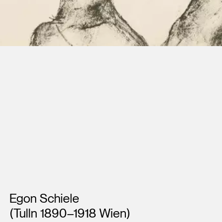
Künstler*innen
Egon Schiele
(Tulln 1890–1918 Wien)