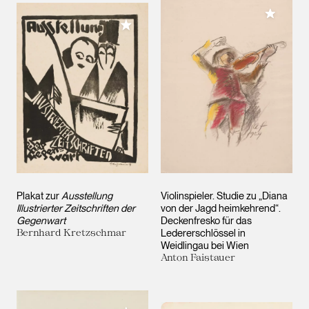
Meiner 
Meiner Sammlung hinzufügen
Plakat zur
Ausstellung
Violinspieler. Studie zu „Diana
Illustrierter Zeitschriften der
von der Jagd heimkehrend“.
Gegenwart
Deckenfresko für das
Bernhard Kretzschmar
Ledererschlössel in
Weidlingau bei Wien
Anton Faistauer