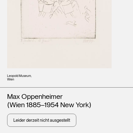
Leopold Museum,
Wien
Künstler*innen
Max Oppenheimer
(Wien 1885–1954 New York)
Leider derzeit nicht ausgestellt