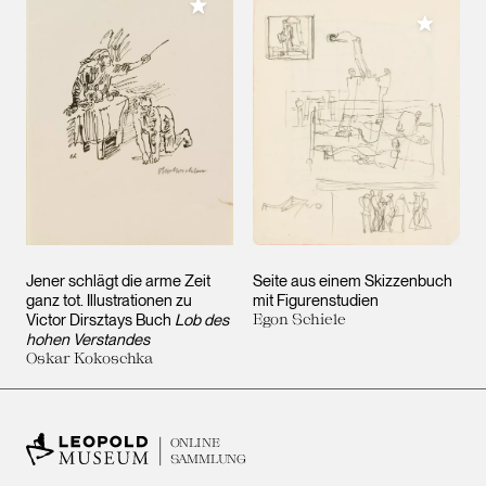
Meiner Sammlung hinzufügen
Meiner 
Jener schlägt die arme Zeit
Seite aus einem Skizzenbuch
ganz tot. Illustrationen zu
mit Figurenstudien
Victor Dirsztays Buch
Lob des
Egon Schiele
hohen Verstandes
Oskar Kokoschka
ONLINE
SAMMLUNG