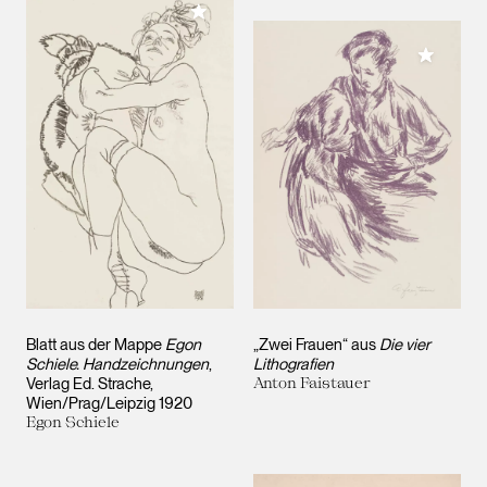
Meiner Sammlung hinzufügen
Meiner 
Blatt aus der Mappe
Egon
„Zwei Frauen“ aus
Die vier
Schiele. Handzeichnungen
,
Lithografien
Verlag Ed. Strache,
Anton Faistauer
Wien/Prag/Leipzig 1920
Egon Schiele