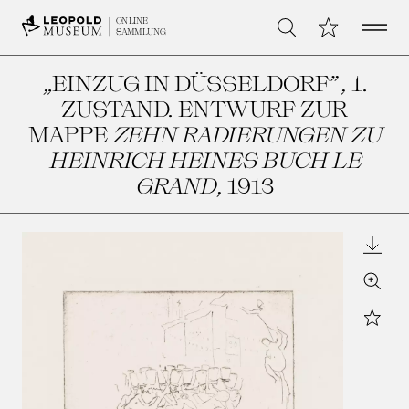
Open 
Meine Sammlu
ONLINE
Suche
SAMMLUNG
„EINZUG IN DÜSSELDORF”, 1.
ZUSTAND. ENTWURF ZUR
MAPPE
ZEHN RADIERUNGEN ZU
HEINRICH HEINES BUCH LE
GRAND
, 1913
Downl
Zoom
Star