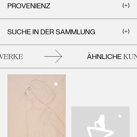
PROVENIENZ
SUCHE IN DER SAMMLUNG
ÄHNLICHE
ERKE
KUN
Meiner Sammlung hinzufügen
Meiner 