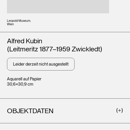
Leopold Museum,
Wien
Künstler*innen
Alfred Kubin
(Leitmeritz 1877–1959 Zwickledt)
Leider derzeit nicht ausgestellt
Aquarell auf Papier
30,6×30,9 cm
OBJEKTDATEN