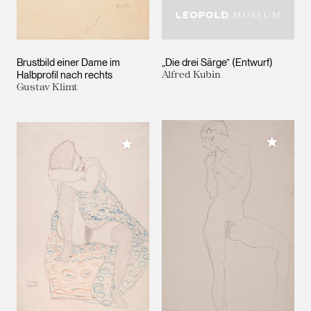
Brustbild einer Dame im
„Die drei Särge” (Entwurf)
Halbprofil nach rechts
Alfred Kubin
Gustav Klimt
Meiner 
Meiner Sammlung hinzufügen