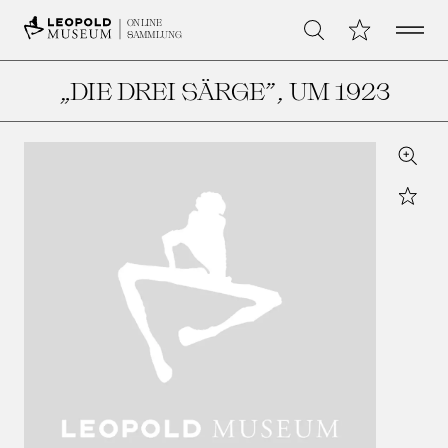
Open 
Meine Sammlu
ONLINE
Suche
SAMMLUNG
„DIE DREI SÄRGE”
, UM 1923
Zoom
Star