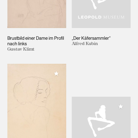
Brustbild einer Dame im Profil
„Der Käfersammler“
nach links
Alfred Kubin
Gustav Klimt
Meiner Sammlung hinzufügen
Meiner 