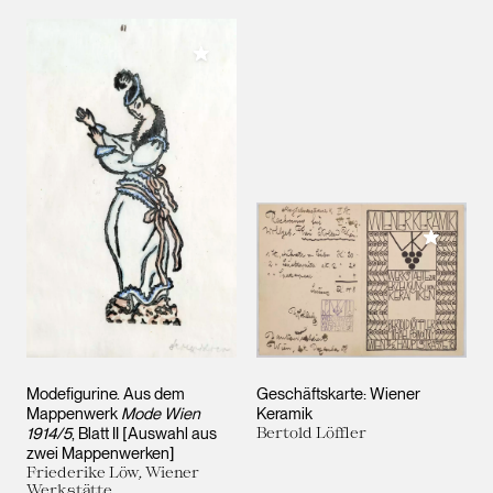
Meiner Sammlung hinzufügen
Meiner 
Modefigurine. Aus dem
Geschäftskarte: Wiener
Mappenwerk
Mode Wien
Keramik
1914/5
, Blatt II [Auswahl aus
Bertold Löffler
zwei Mappenwerken]
Friederike Löw, Wiener
Werkstätte