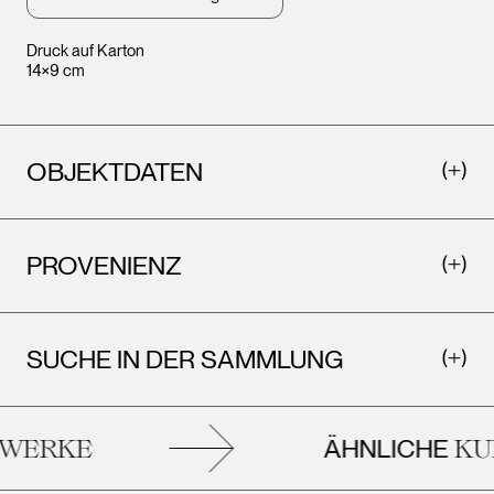
Druck auf Karton
14×9 cm
OBJEKTDATEN
PROVENIENZ
Leopold Museum,
Wien
SUCHE IN DER SAMMLUNG
ÄHNLICHE
ERKE
KUN