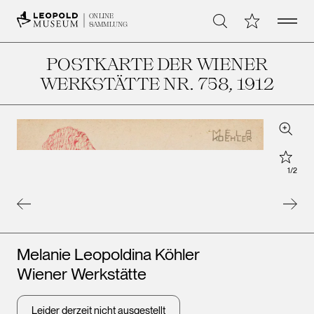
Open 
Meine Sammlu
ONLINE
Suche
SAMMLUNG
POSTKARTE DER WIENER
WERKSTÄTTE NR. 758
, 1912
Zoom
Star
1
/
2
Künstler*innen
Melanie Leopoldina Köhler
Wiener Werkstätte
Leopo
Wien
Leider derzeit nicht ausgestellt