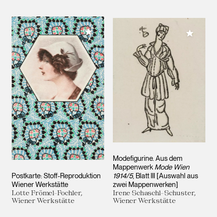
Meiner Sammlung hinzufügen
Meiner 
Modefigurine. Aus dem
Mappenwerk
Mode Wien
Postkarte: Stoff-Reproduktion
1914/5
, Blatt III [Auswahl aus
Wiener Werkstätte
zwei Mappenwerken]
Lotte Frömel-Fochler,
Irene Schaschl-Schuster,
Wiener Werkstätte
Wiener Werkstätte