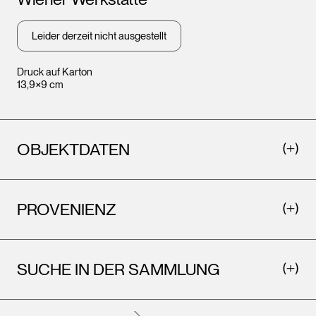
Leopo
Wien
Leider derzeit nicht ausgestellt
Druck auf Karton
13,9×9 cm
OBJEKTDATEN
PROVENIENZ
Leopold Museum,
Wien
SUCHE IN DER SAMMLUNG