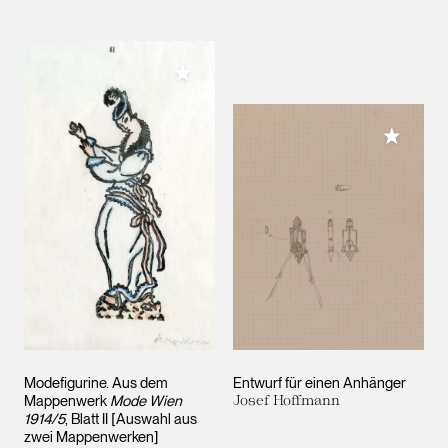
Meiner Sammlung hinzufügen
Meiner 
Modefigurine. Aus dem
Entwurf für einen Anhänger
Mappenwerk
Mode Wien
Josef Hoffmann
1914/5
, Blatt II [Auswahl aus
zwei Mappenwerken]