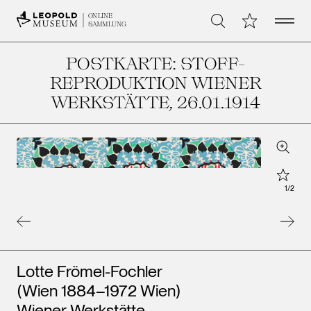
Open 
Meine Sammlu
ONLINE
Suche
SAMMLUNG
POSTKARTE: STOFF-
REPRODUKTION WIENER
WERKSTÄTTE
, 26.01.1914
Zoom
Star
1
/
2
Künstler*innen
Lotte Frömel-Fochler
(Wien 1884–1972 Wien)
Wiener Werkstätte