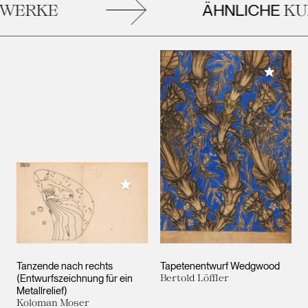
ÄHNLICHE
WERKE
KUN
Meiner 
Meiner Sammlung hinzufügen
Tanzende nach rechts
Tapetenentwurf Wedgwood
(Entwurfszeichnung für ein
Bertold Löffler
Metallrelief)
Koloman Moser