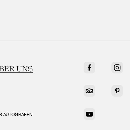
BER UNS
Facebook
Instag
Tripadvisor
Pinter
ER AUTOGRAFEN
YouTube