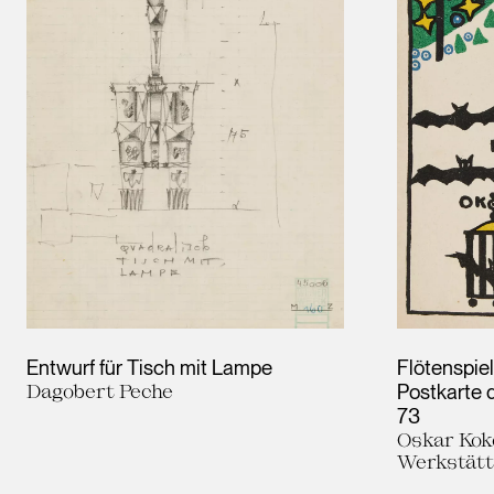
Entwurf für Tisch mit Lampe
Flötenspie
Dagobert Peche
Postkarte d
73
Oskar Kok
Werkstät