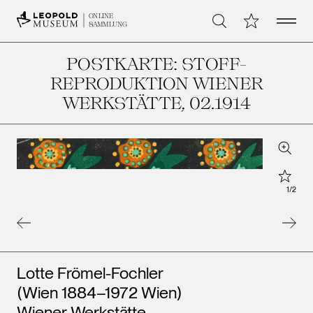
Open 
Meine Sammlu
ONLINE
Suche
SAMMLUNG
POSTKARTE: STOFF-
REPRODUKTION WIENER
WERKSTÄTTE
, 02.1914
Zoom
Star
1
/
2
Künstler*innen
Lotte Frömel-Fochler
(Wien 1884–1972 Wien)
Wiener Werkstätte
Leopo