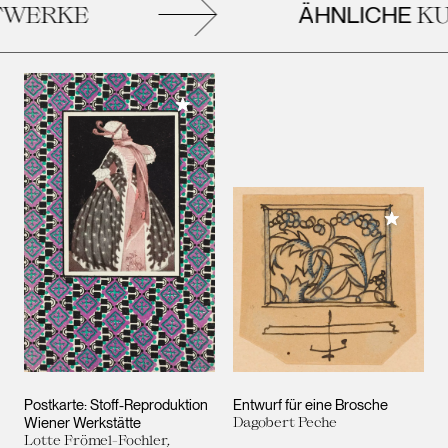
ÄHNLICHE
WERKE
KU
Meiner Sammlung hinzufügen
Meiner 
Postkarte: Stoff-Reproduktion
Entwurf für eine Brosche
Wiener Werkstätte
Dagobert Peche
Lotte Frömel-Fochler,