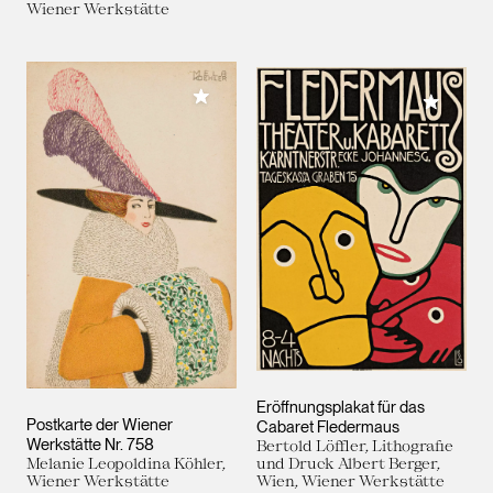
Wiener Werkstätte
Meiner Sammlung hinzufügen
Meiner 
Eröffnungsplakat für das
Postkarte der Wiener
Cabaret Fledermaus
Werkstätte Nr. 758
Bertold Löffler, Lithografie
Melanie Leopoldina Köhler,
und Druck Albert Berger,
Wiener Werkstätte
Wien, Wiener Werkstätte