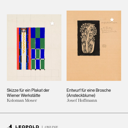
Meiner 
Meiner Sammlung hinzufügen
Skizze für ein Plakat der
Entwurf für eine Brosche
Wiener Werkstätte
(Ansteckblume)
Koloman Moser
Josef Hoffmann
ONLINE