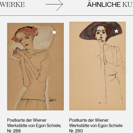
ÄHNLICHE
ERKE
KUN
Meiner 
Meiner Sammlung hinzufügen
Postkarte der Wiener
Postkarte der Wiener
Werkstätte von Egon Schiele,
Werkstätte von Egon Schiele
Nr. 288
Nr. 290