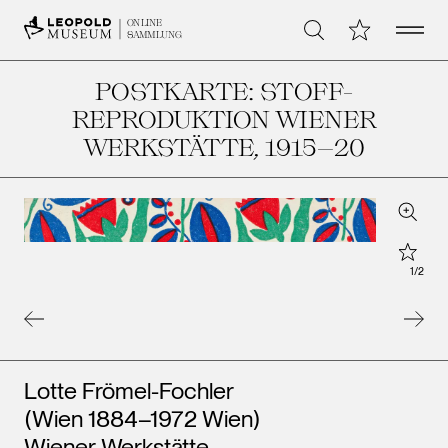
Open 
Meine Sammlu
ONLINE
Suche
SAMMLUNG
POSTKARTE: STOFF-
REPRODUKTION WIENER
WERKSTÄTTE
, 1915–20
Zoom
Star
1
/
2
Künstler*innen
Lotte Frömel-Fochler
(Wien 1884–1972 Wien)
Wiener Werkstätte