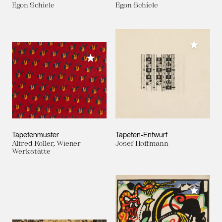
Egon Schiele
Egon Schiele
Meiner 
Meiner Sammlung hinzufügen
Tapetenmuster
Tapeten-Entwurf
Alfred Roller, Wiener
Josef Hoffmann
Werkstätte
Meiner 