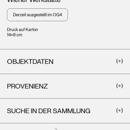
Leopo
Wien
Derzeit ausgestellt im OG4
Druck auf Karton
14×9 cm
OBJEKTDATEN
PROVENIENZ
Leopold Museum,
Wien
SUCHE IN DER SAMMLUNG