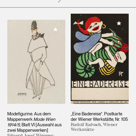
Meiner 
Meiner Sammlung hinzufügen
Modefigurine. Aus dem
„Eine Badereise“. Postkarte
Mappenwerk
Mode Wien
der Wiener Werkstätte, Nr. 105
1914/5
, Blatt VI [Auswahl aus
Rudolf Kalvach, Wiener
Werkstätte
zwei Mappenwerken]
Eduard Josef Wimmer-