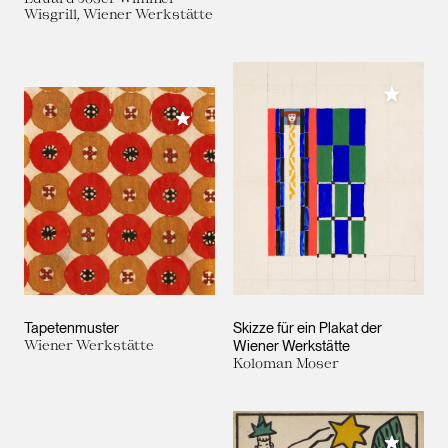
Wisgrill, Wiener Werkstätte
Meiner 
Meiner Sammlung hinzufügen
Tapetenmuster
Skizze für ein Plakat der
Wiener Werkstätte
Wiener Werkstätte
Koloman Moser
Meiner 