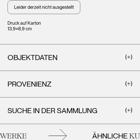
Leopo
Wien
Wien
Leider derzeit nicht ausgestellt
Druck auf Karton
13,9×8,9 cm
OBJEKTDATEN
PROVENIENZ
SUCHE IN DER SAMMLUNG
ÄHNLICHE
WERKE
KU