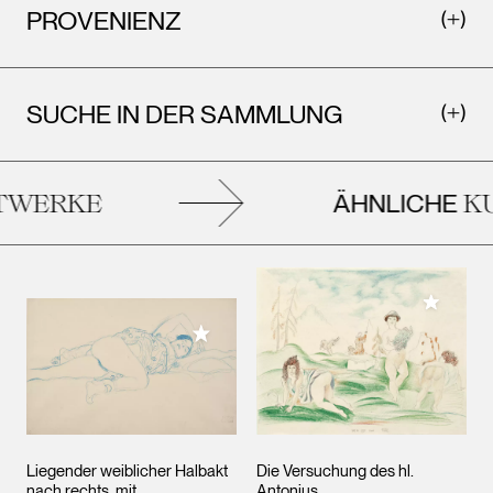
PROVENIENZ
SUCHE IN DER SAMMLUNG
ÄHNLICHE
WERKE
KU
Meiner 
Meiner Sammlung hinzufügen
Liegender weiblicher Halbakt
Die Versuchung des hl.
nach rechts, mit
Antonius