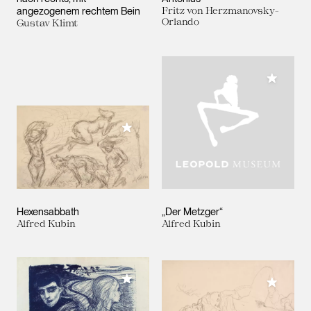
angezogenem rechtem Bein
Fritz von Herzmanovsky-
Orlando
Gustav Klimt
Meiner 
Meiner Sammlung hinzufügen
Hexensabbath
„Der Metzger“
Alfred Kubin
Alfred Kubin
Meiner Sammlung hinzufügen
Meiner 