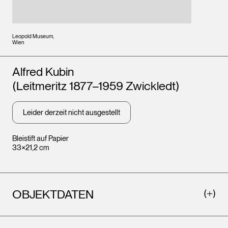
Leopold Museum,
Wien
Künstler*innen
Alfred Kubin
(Leitmeritz 1877–1959 Zwickledt)
Leider derzeit nicht ausgestellt
Bleistift auf Papier
33×21,2 cm
OBJEKTDATEN