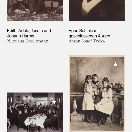
Edith, Adele, Josefa und
Egon Schiele mit
Johann Harms
geschlossenen Augen
Nikolaus Stockmann
Anton Josef Trčka
Meiner 
Meiner Sammlung hinzufügen