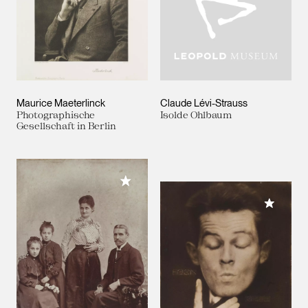
Maurice Maeterlinck
Claude Lévi-Strauss
Photographische
Isolde Ohlbaum
Gesellschaft in Berlin
Meiner Sammlung hinzufügen
Meiner 