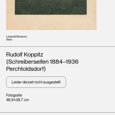
Leopold Museum,
Wien
Künstler*innen
Rudolf Koppitz
(Schreiberseifen 1884–1936
Perchtoldsdorf)
Leider derzeit nicht ausgestellt
Fotografie
46,9×38,7 cm