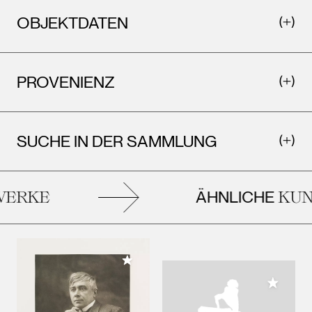
OBJEKTDATEN
PROVENIENZ
SUCHE IN DER SAMMLUNG
ÄHNLICHE
ERKE
KUNS
Meiner Sammlung hinzufügen
Meiner 