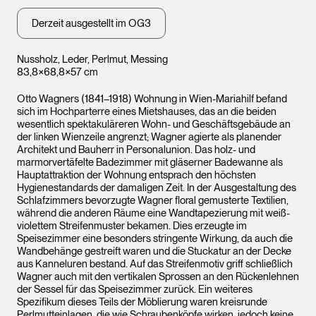
Derzeit ausgestellt im OG3
Nussholz, Leder, Perlmut, Messing
83,8×68,8×57 cm
Otto Wagners (1841–1918) Wohnung in Wien-Mariahilf befand
sich im Hochparterre eines Mietshauses, das an die beiden
wesentlich spektakuläreren Wohn- und Geschäftsgebäude an
der linken Wienzeile angrenzt; Wagner agierte als planender
Architekt und Bauherr in Personalunion. Das holz- und
marmorvertäfelte Badezimmer mit gläserner Badewanne als
Hauptattraktion der Wohnung entsprach den höchsten
Hygienestandards der damaligen Zeit. In der Ausgestaltung des
Schlafzimmers bevorzugte Wagner floral gemusterte Textilien,
während die anderen Räume eine Wandtapezierung mit weiß-
violettem Streifenmuster bekamen. Dies erzeugte im
Speisezimmer eine besonders stringente Wirkung, da auch die
Wandbehänge gestreift waren und die Stuckatur an der Decke
aus Kanneluren bestand. Auf das Streifenmotiv griff schließlich
Wagner auch mit den vertikalen Sprossen an den Rückenlehnen
der Sessel für das Speisezimmer zurück. Ein weiteres
Spezifikum dieses Teils der Möblierung waren kreisrunde
Perlmutteinlagen, die wie Schraubenköpfe wirken, jedoch keine