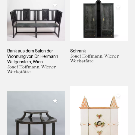
Meiner Sammlung hinzufügen
Meiner 
Bank aus dem Salon der
Schrank
Wohnung von Dr. Hermann
Josef Hoffmann, Wiener
Werkstätte
Wittgenstein, Wien
Josef Hoffmann, Wiener
Werkstätte
Meiner 
Meiner Sammlung hinzufügen