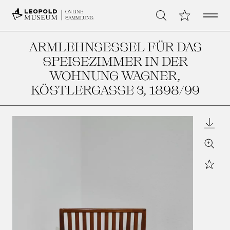
Open 
Meine Sammlu
ONLINE
Suche
SAMMLUNG
ARMLEHNSESSEL FÜR DAS
SPEISEZIMMER IN DER
WOHNUNG WAGNER,
KÖSTLERGASSE 3
, 1898/99
Downl
Zoom
Star