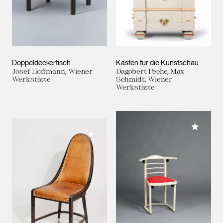
Doppeldeckertisch
Kasten für die Kunstschau
Josef Hoffmann, Wiener
Dagobert Peche, Max
Werkstätte
Schmidt, Wiener
Werkstätte
Meiner 
Meiner Sammlung hinzufügen