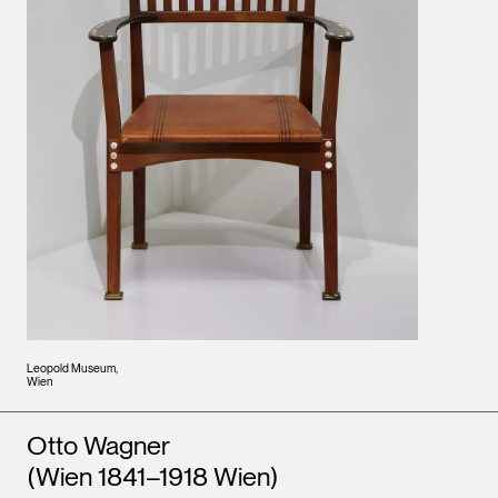
Leopold Museum,
Wien
Künstler*innen
Otto Wagner
(Wien 1841–1918 Wien)