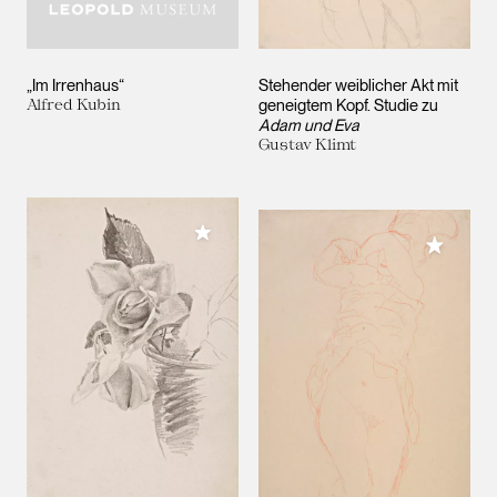
„Im Irrenhaus“
Stehender weiblicher Akt mit
Alfred Kubin
geneigtem Kopf. Studie zu
Adam und Eva
Gustav Klimt
Meiner Sammlung hinzufügen
Meiner 