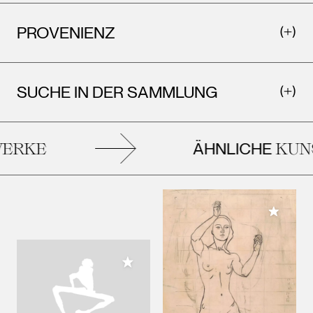
PROVENIENZ
SUCHE IN DER SAMMLUNG
ÄHNLICHE
ERKE
KUNS
Meiner 
Meiner Sammlung hinzufügen