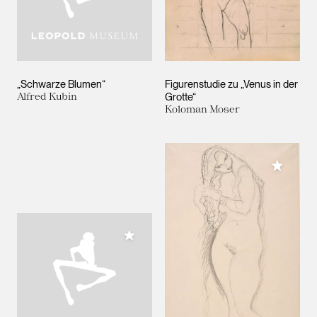
„Schwarze Blumen“
Figurenstudie zu „Venus in der
Alfred Kubin
Grotte“
Koloman Moser
Meiner 
Meiner Sammlung hinzufügen