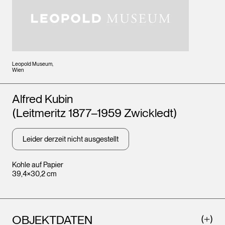
Leopold Museum,
Wien
Künstler*innen
Alfred Kubin
(Leitmeritz 1877–1959 Zwickledt)
Leider derzeit nicht ausgestellt
Kohle auf Papier
39,4×30,2 cm
OBJEKTDATEN