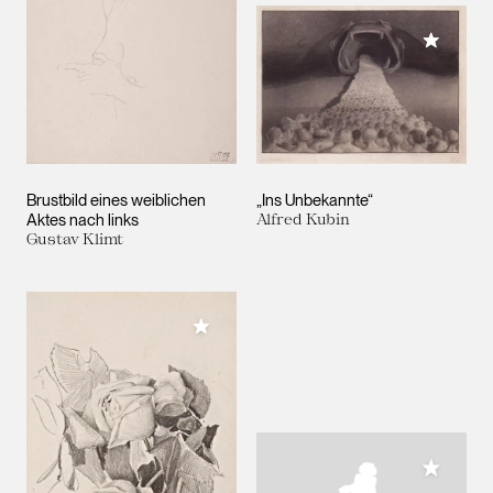
Meiner 
Brustbild eines weiblichen
„Ins Unbekannte“
Aktes nach links
Alfred Kubin
Gustav Klimt
Meiner Sammlung hinzufügen
Meiner 