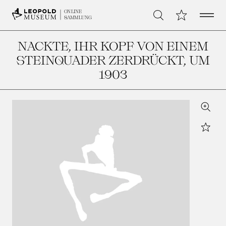
Open 
Meine Sammlu
ONLINE
Suche
SAMMLUNG
NACKTE, IHR KOPF VON EINEM
STEINQUADER ZERDRÜCKT
, UM
1903
Zoom
Star