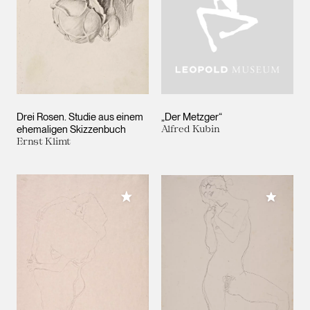
Drei Rosen. Studie aus einem
„Der Metzger“
ehemaligen Skizzenbuch
Alfred Kubin
Ernst Klimt
Meiner Sammlung hinzufügen
Meiner 