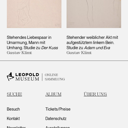
Stehendes Liebespaar in
Stehender weiblicher Akt mit
Umarmung, Mann mit
aufgestütztem linkem Bein.
Umhang. Studie zu
Der Kuss
Studie zu
Adam und Eva
Gustav Klimt
Gustav Klimt
ONLINE
SAMMLUNG
SUCHE
ALBUM
ÜBER UNS
Besuch
Tickets/Preise
Kontakt
Datenschutz