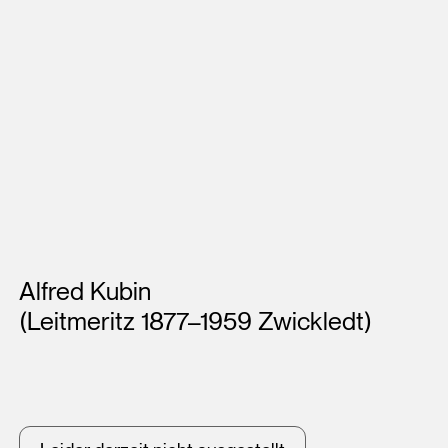
Künstler*innen
Alfred Kubin
(Leitmeritz 1877–1959 Zwickledt)