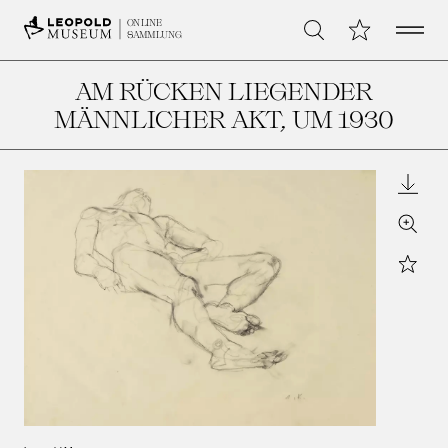
Open 
Meine Sammlu
ONLINE
Suche
SAMMLUNG
AM RÜCKEN LIEGENDER
MÄNNLICHER AKT
, UM 1930
Downl
Zoom
Star