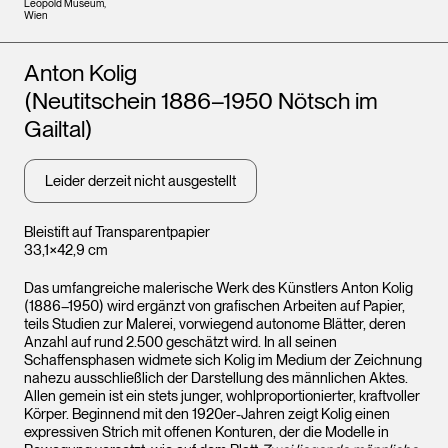
Leopold Museum,
Wien
Künstler*innen
Anton Kolig
(Neutitschein 1886–1950 Nötsch im
Gailtal)
Leider derzeit nicht ausgestellt
Bleistift auf Transparentpapier
33,1×42,9 cm
Das umfangreiche malerische Werk des Künstlers Anton Kolig
(1886–1950) wird ergänzt von grafischen Arbeiten auf Papier,
teils Studien zur Malerei, vorwiegend autonome Blätter, deren
Anzahl auf rund 2.500 geschätzt wird. In all seinen
Schaffensphasen widmete sich Kolig im Medium der Zeichnung
nahezu ausschließlich der Darstellung des männlichen Aktes.
Allen gemein ist ein stets junger, wohlproportionierter, kraftvoller
Körper. Beginnend mit den 1920er-Jahren zeigt Kolig einen
expressiven Strich mit offenen Konturen, der die Modelle in