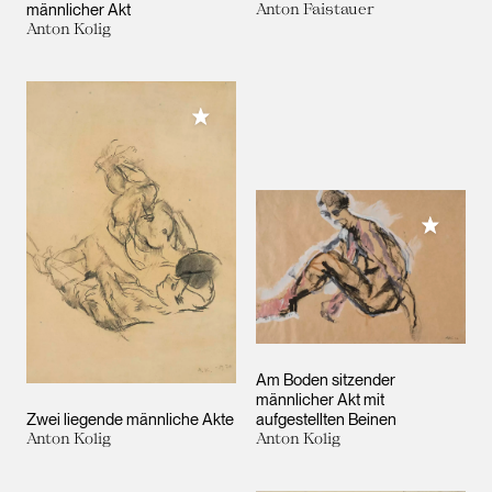
männlicher Akt
Anton Faistauer
Anton Kolig
Meiner Sammlung hinzufügen
Meiner 
Am Boden sitzender
männlicher Akt mit
Zwei liegende männliche Akte
aufgestellten Beinen
Anton Kolig
Anton Kolig