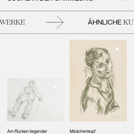
ÄHNLICHE
WERKE
KUN
Meiner 
Meiner Sammlung hinzufügen
Am Rücken liegender
Mädchenkopf