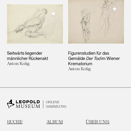
Meiner 
Meiner Sammlung hinzufügen
Seitwärts liegender
Figurenstudien für das
männlicher Rückenakt
Gemälde
Der Tod
im Wiener
Anton Kolig
Krematorium
Anton Kolig
ONLINE
SAMMLUNG
SUCHE
ALBUM
ÜBER UNS