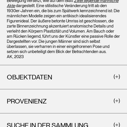
Bewegung versetzt, wie auf dem Blatt
Zwei liegende männliche
Akte
dargestellt. Eine stilistische Veränderung tritt ab den
1930er-Jahren ein, die bis zum Spätwerk kennzeichnend ist: Die
männlichen Modelle zeigen ein antikisch idealisierendes
Figurenideal. Der äußere betonte Umriss ist geschlossen, die
zarte Binnenzeichnung akzentuiert anatomische Details und
verleiht den Körpern Plastizität und Volumen. Am Bauch oder
am Rücken liegend, führt uns der Künstler eine passive Rolle der
Dargestellten vor. Die jungen Männer sind sich selbst
überlassen, sie verharren in einer eingefrorenen Pose und
setzen sich unbeteiligt dem Blick der Betrachtenden aus.
AK, 2023
OBJEKTDATEN
PROVENIENZ
SUCHE IN DER SAMMLUNG