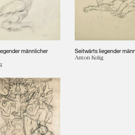
liegender männlicher
Seitwärts liegender männ
Anton Kolig
g